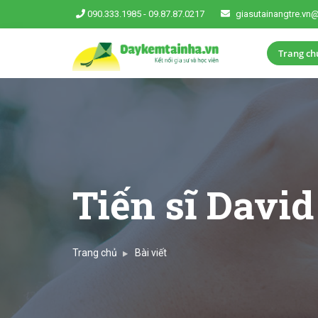
090.333.1985
-
09.87.87.0217
giasutainangtre.vn
Trang ch
Tiến sĩ Davi
Trang chủ
Bài viết