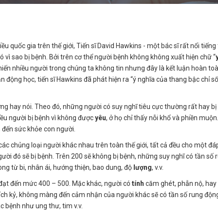
u quốc gia trên thế giới, Tiến sĩ David Hawkins - một bác sĩ rất nổi tiếng
đó vì sao bị bệnh. Bởi trên cơ thể người bệnh không không xuất hiện chữ “
khiến nhiều người trong chúng ta không tin nhưng đây là kết luận hoàn to
 động học, tiến sĩ Hawkins đã phát hiện ra “ý nghĩa của thang bậc chỉ s
g hay nói. Theo đó, những người có suy nghĩ tiêu cực thường rất hay bị
iều người bị bệnh vì không được
yêu
, ở họ chỉ thấy nỗi khổ và phiền muộn
n đến sức khỏe con người.
ác chủng loại người khác nhau trên toàn thế giới, tất cả đều cho một đá
ười đó sẽ bị bệnh. Trên 200 sẽ không bị bệnh, những suy nghĩ có tần số 
ng từ bi, nhân ái, hướng thiện, bao dung, độ
lượng
, v.v.
 đạt đến mức 400 – 500. Mặc khác, người có
tính
căm ghét, phẫn nộ, hay c
ân, ích kỷ, không màng đến cảm nhận của người khác sẽ có tần số rung độn
 bệnh như ung thư, tim v.v.