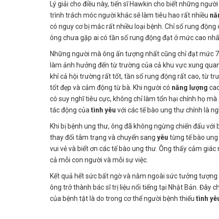
Lý giải cho điều này, tiến sĩ Hawkin cho biết những người
trình trách móc người khác sẽ làm tiêu hao rất nhiều
nă
có nguy cơ bị mắc rất nhiều loại bệnh. Chỉ số rung động 
ông chưa gặp ai có tần số rung động đạt ở mức cao nhấ
Những người mà ông ấn tượng nhất cũng chỉ đạt mức 
làm ảnh hưởng đến từ trường của cả khu vực xung quanh.
khí cả hội trường rất tốt, tần số rung động rất cao, từ
tốt đẹp và cảm động từ bà. Khi người có
năng
lượng
cao
có suy nghĩ tiêu cực, không chỉ làm tổn hại chính họ m
tác động của
tình
yêu
với các tế bào ung thư chính là n
Khi bị bệnh ung thư, ông đã không ngừng chiến đấu với
thay đổi tâm trạng và chuyển sang
yêu
từng tế bào ung 
vui vẻ và biết ơn các tế bào ung thư. Ông thấy cảm giác 
cả mỗi con người và mỗi sự việc.
Kết quả hết sức bất ngờ và nằm ngoài sức tưởng tượng 
ông trở thành bác sĩ trị liệu nổi tiếng tại Nhật Bản. Đây
của bệnh tật là do trong cơ thể người bệnh thiếu
tình yê