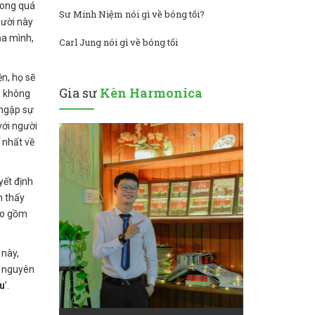
Trong quá
Sư Minh Niệm nói gì về bóng tối?
gười này
ủa mình,
Carl Jung nói gì về bóng tối
ện, họ sẽ
Gia sư
Kèn Harmonica
, không
ngập sự
với người
 nhất về
yết định
n thấy
ao gồm
 này,
n nguyên
u
’.