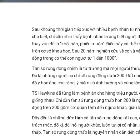
Sau khoảng thời gian tiếp xúc với nhiều bệnh nhân từ nhiề
cho biết, chỉ cần nhìn thấy bệnh nhân là ông biết người 
thay vào đó là “khổ, hận, phiền muộn”. Điều này có thể 
trên cơ sở khoa học. Sau 20 năm nghiên cứu về cơ và vận
động trong cơ thể con người từ 1 đến 1000”.
Tần số rung động chính là từ trường mà mọi người thườn
Đó là những người có chỉ số rung động dưới 200. Rất nh
độ y học ông cho rằng, ý niệm có ảnh hưởng vô cùng lớ
TS Hawkins đã từng làm bệnh án cho hàng triệu người, c
giống nhau. Chỉ cần tần số rung động thấp hơn 200 là ng
động trên 200 gồm có: quan tâm đến người khác, giàu lò
Đây đều là những đức
tính
có tần số rung động rất cao,
trách móc, đố kị, đòi hỏi người khác, luôn tư lợi cá nh
thấp. Tần số rung động thấp là nguyên nhân dẫn đến các