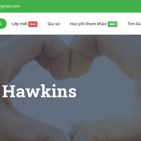
@gmail.com
ủ
Lớp mới
Gia sư
Học phí tham khảo
Tìm Gi
Hot
Mới
d Hawkins