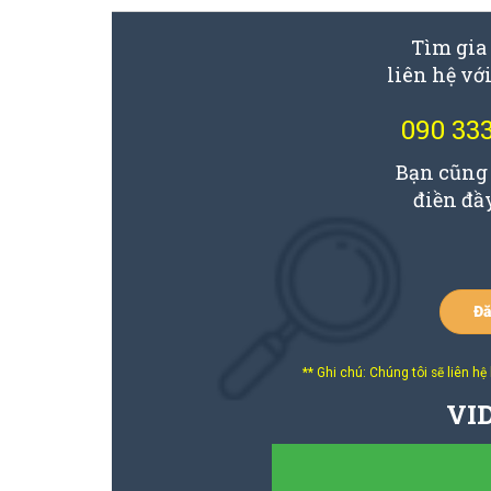
Tìm gia
liên hệ với
090 33
Bạn cũng 
điền đầy
Đă
** Ghi chú: Chúng tôi sẽ liên h
VI
Hướng dẫ