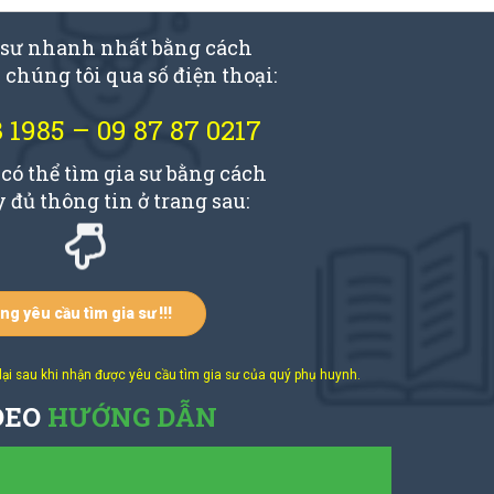
 sư nhanh nhất bằng cách
 chúng tôi qua số điện thoại:
3 1985
–
09 87 87 0217
có thể tìm gia sư bằng cách
 đủ thông tin ở trang sau:
ng yêu cầu tìm gia sư !!!
ệ lại sau khi nhận được yêu cầu tìm gia sư của quý phụ huynh.
DEO
HƯỚNG DẪN
n tìm gia sư www.daykemtainha.vn