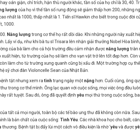
 hay oán giận, chỉ trích, hận thù người khác, tần số của họ chỉ là 30, 40. 
ng
lượng
của họ vì thế tần số rung động sẽ giảm thấp hơn 200, những n
cao nhất là 1000, thấp nhất là 1. Tiến sĩ Hawkin cho biết trong cuộc đời c
t, 1000.
700.
Năng lượng
trong cơ thể họ rất dồi dào. Khi những người này xuất hi
 Lấy ví dụ, như khi bà tu sĩ Trisara lên nhận giải thưởng Nobel Hòa bình
 trường của bà làm cho cả hội trường đều cảm nhận được
năng
lượng
tràn 
 xuất hiện, từ trường của họ sẽ làm cho vạn vật trở lên tốt đẹp hơn. Còn 
à còn làm cho từ trường xung quanh cũng bị xấu đi. Một trường hợp cụ thể
ghệ sỹ chơi đàn Violoncelle Sean của Nhật Bản.
 bệnh tật nhưng xem ra
tình
trạng ngày một
nặng
hơn. Cuối cùng, ông qu
thư trong cơ thể mình. Ông lạc quan với cuộc sống, mọi việc ông đều luô
này rất tuyệt. Sau đó, ông đã quyết định
yêu
mọi thứ trong cuộc sống, b
của tất cả mọi người, toàn bộ các tế bào ung thư đã không còn nữa. Sau
 chính là bản chất của cuộc sống:
Tình
Yêu
. Các nhà khoa học cho biết, că
u
thương. Bệnh tật bị đẩy lùi một cách vô điều kiện là nhờ ‘
yêu
và được
yê