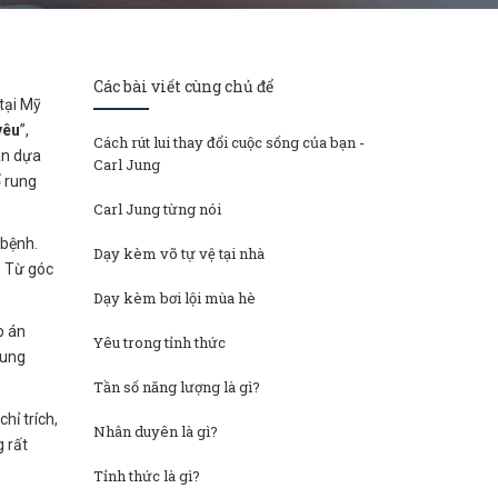
Các bài viết cùng chủ để
 tại Mỹ
yêu
”,
Cách rút lui thay đổi cuộc sống của bạn -
àn dựa
Carl Jung
ố rung
Carl Jung từng nói
 bệnh.
Dạy kèm võ tự vệ tại nhà
. Từ góc
Dạy kèm bơi lội mùa hè
p án
Yêu trong tỉnh thức
rung
Tần số năng lượng là gì?
hỉ trích,
Nhân duyên là gì?
g rất
Tỉnh thức là gì?