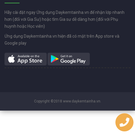
Hãy cài đặt ngay Ứng dụng Daykemtainha.vn để nhận lớp nhanh
hơn (đối với Gia Sư) hoặc tìm Gia sư dễ dàng hơn (đối với Phụ
huynh hoặc Học viên)
Ứng dụng Daykemtainha.vn hiện đã có mặt trên App store và
Google play
Copyright ©2018 www.daykemtainha.vn.