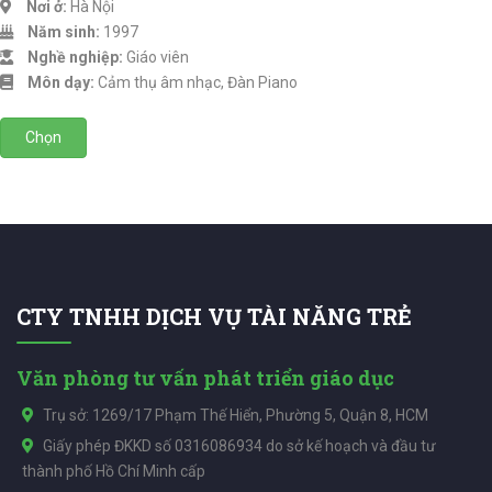
Nơi ở:
Hà Nội
Năm sinh:
1997
Nghề nghiệp:
Giáo viên
Môn dạy:
Cảm thụ âm nhạc, Đàn Piano
Chọn
CTY TNHH DỊCH VỤ TÀI NĂNG TRẺ
Văn phòng tư vấn phát triển giáo dục
Trụ sở: 1269/17 Phạm Thế Hiển, Phường 5, Quận 8, HCM
Giấy phép ĐKKD số 0316086934 do sở kế hoạch và đầu tư
thành phố Hồ Chí Minh cấp