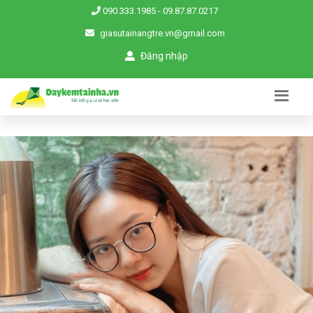
090.333.1985
-
09.87.87.0217
giasutainangtre.vn@gmail.com
Đăng nhập