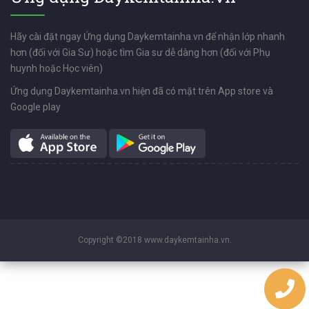
Hãy cài đặt ngay Ứng dụng Daykemtainha.vn để nhận lớp nhanh
hơn (đối với Gia Sư) hoặc tìm Gia sư dễ dàng hơn (đối với Phụ
huynh hoặc Học viên)
Ứng dụng Daykemtainha.vn hiện đã có mặt trên App store và
Google play
Copyright ©2018 www.daykemtainha.vn.