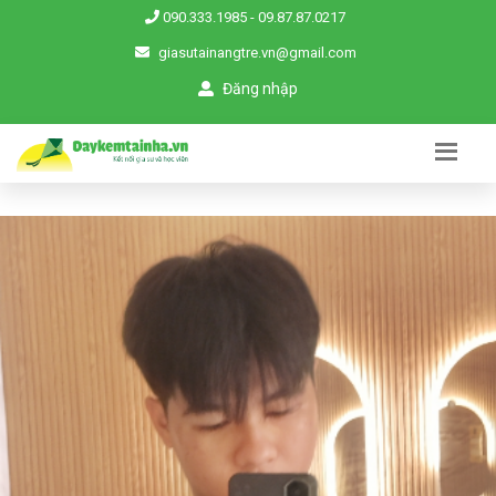
090.333.1985
-
09.87.87.0217
giasutainangtre.vn@gmail.com
Đăng nhập