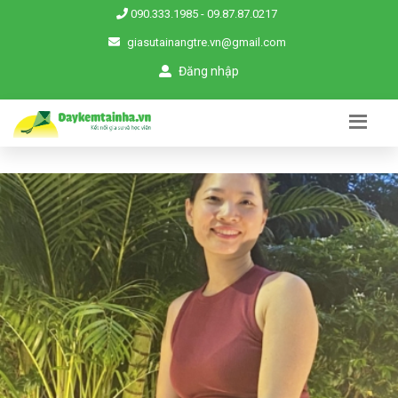
090.333.1985
-
09.87.87.0217
giasutainangtre.vn@gmail.com
Đăng nhập