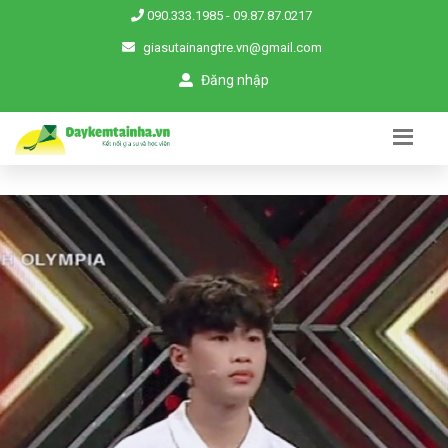
090.333.1985
-
09.87.87.0217
giasutainangtre.vn@gmail.com
Đăng nhập