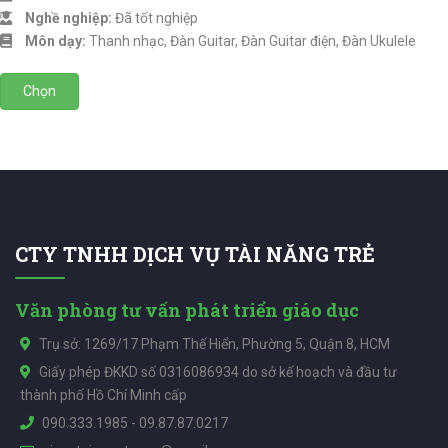
Nghề nghiệp:
Đã tốt nghiệp
Môn dạy:
Thanh nhạc, Đàn Guitar, Đàn Guitar điện, Đàn Ukulele
Chọn
CTY TNHH DỊCH VỤ TÀI NĂNG TRẺ
Văn phòng tư vấn phát triển giáo dục
Trụ sở: 1269/17 Phạm Thế Hiển, Phường 5, Quận 8, HCM
Giấy phép ĐKKD số 0316086934 do sở kế hoạch và đầu tư
thành phố Hồ Chí Minh cấp
090.333.1985
-
09.87.87.0217