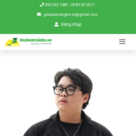
090.333.1985
-
09.87.87.0217
giasutainangtre.vn@gmail.com
Đăng nhập