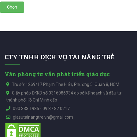
Chọn
CTY TNHH DỊCH VỤ TÀI NĂNG TRẺ
Văn phòng tư vấn phát triển giáo dục
Trụ sở: 1269/17 Phạm Thế Hiển, Phường 5, Quận 8, HCM
Giấy phép ĐKKD số 0316086934 do sở kế hoạch và đầu tư
thành phố Hồ Chí Minh cấp
090.333.1985
-
09.87.87.0217
giasutainangtre.vn@gmail.com