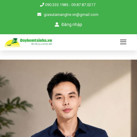
090.333.1985
-
09.87.87.0217
giasutainangtre.vn@gmail.com
Đăng nhập