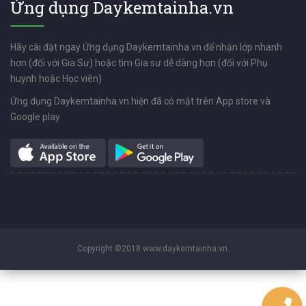
Ứng dụng Daykemtainha.vn
Hãy cài đặt ngay Ứng dụng Daykemtainha.vn để nhận lớp nhanh
hơn (đối với Gia Sư) hoặc tìm Gia sư dễ dàng hơn (đối với Phụ
huynh hoặc Học viên)
Ứng dụng Daykemtainha.vn hiện đã có mặt trên App store và
Google play
Copyright ©2018 www.daykemtainha.vn.