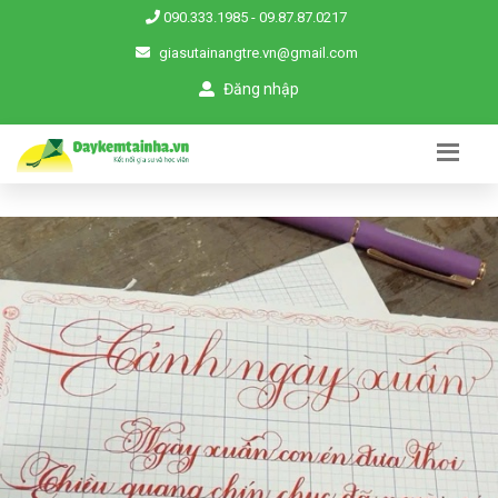
090.333.1985
-
09.87.87.0217
giasutainangtre.vn@gmail.com
Đăng nhập