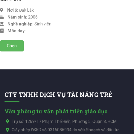
Nơi ở:
Đắk Lắk
Năm sinh:
2006
Nghề nghiệp:
Sinh viên
Môn dạy:
Chọn
CTY TNHH DỊCH VỤ TÀI NĂNG TRẺ
Văn phòng tư vấn phát triển giáo dục
Trụ sở: 1269/17 Phạm Thế Hiển, Phường 5, Quận 8, HCM
Giấy phép ĐKKD số 0316086934 do sở kế hoạch và đầu tư