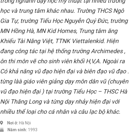
trong nghành dạy học mỹ thuật tại nhiều trường
học và trung tâm khác nhau. Trường THCS Ngô
Gia Tự, trường Tiểu Học Nguyễn Quý Đức, trường
MN Hồng Hà, MN Kid Homes, Trung tâm ăng
Khiếu Tài Năng Việt, TTNK Viettalenkid. Hiện
đang công tác tại hệ thống trường Archimedes ,
ôn thi môn vẽ cho sinh viên khối H,V,A. Ngoài ra
Có khả năng vũ đạo hiện đại và biên đạo vũ đạo .
từng làà giáo viên giảng dạy môn dân vũ (chuyên
vũ đạo hiện đại ) tại trường Tiểu Học – THSC Hà
Nội Thăng Long và từng dạy nhảy hiện đại với
nhiều thể loại cho cá nhân và câu lạc bộ khác.
Nơi ở:
Hà Nội
Năm sinh:
1993