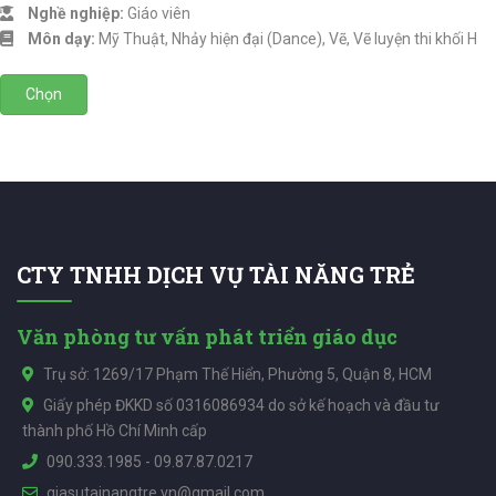
Nghề nghiệp:
Giáo viên
Môn dạy:
Mỹ Thuật, Nhảy hiện đại (Dance), Vẽ, Vẽ luyện thi khối H
Chọn
CTY TNHH DỊCH VỤ TÀI NĂNG TRẺ
Văn phòng tư vấn phát triển giáo dục
Trụ sở: 1269/17 Phạm Thế Hiển, Phường 5, Quận 8, HCM
Giấy phép ĐKKD số 0316086934 do sở kế hoạch và đầu tư
thành phố Hồ Chí Minh cấp
090.333.1985
-
09.87.87.0217
giasutainangtre.vn@gmail.com