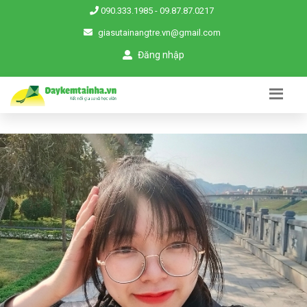
090.333.1985
-
09.87.87.0217
giasutainangtre.vn@gmail.com
Đăng nhập