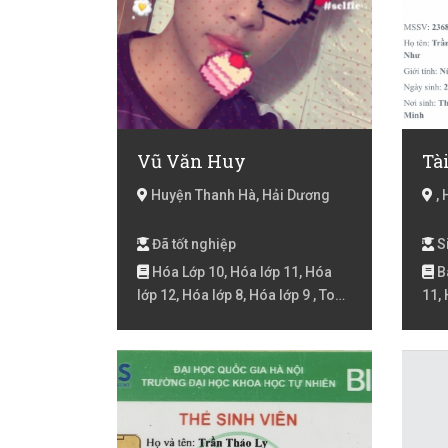
Vũ Văn Huy
Tà
Huyện Thanh Hà, Hải Dương
, 
Đã tốt nghiệp
Si
Hóa Lớp 10, Hóa lớp 11, Hóa
Bá
lớp 12, Hóa lớp 8, Hóa lớp 9 , Toán
11, 
Lớp 10, Toán lớp 11, Toán lớp 12
9 , 
lớp 
Lịch
Lý l
8, L
onli