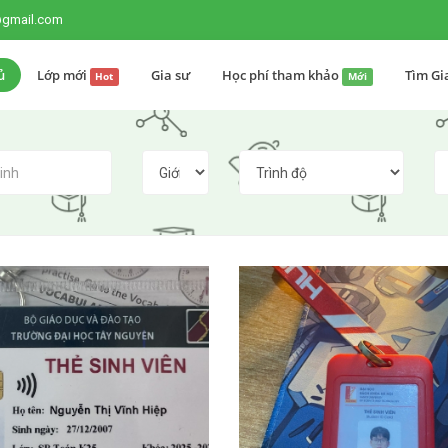
@gmail.com
ủ
Lớp mới
Gia sư
Học phí tham khảo
Tìm Gi
Hot
Mới