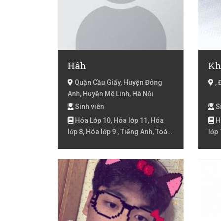
Hâh
Kh
Quận Cầu Giấy, Huyện Đông
, 
Anh, Huyện Mê Linh, Hà Nội
Sinh viên
Si
Hóa Lớp 10, Hóa lớp 11, Hóa
Hó
lớp 8, Hóa lớp 9 , Tiếng Anh, Toán
lớp 
Lớp 10, Toán lớp 11, Toán lớp 12,
Kho
Toán lớp 6, Toán lớp 7, Toán lớp 8,
Toán lớp 9