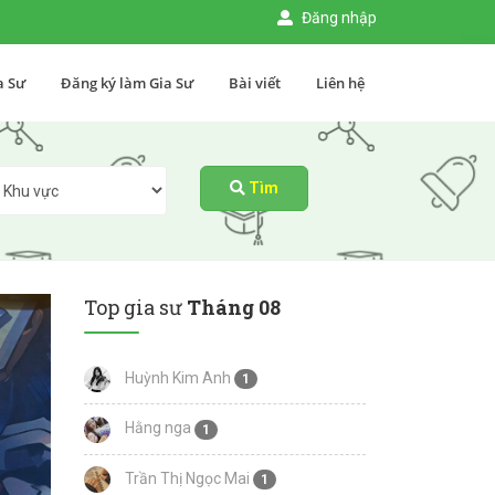
Đăng nhập
a Sư
Đăng ký làm Gia Sư
Bài viết
Liên hệ
Tìm
Top gia sư
Tháng 08
Huỳnh Kim Anh
1
Hằng nga
1
Trần Thị Ngọc Mai
1