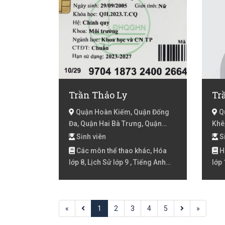
Sinh
Sinh
Sinh
Sinh
Anh 
Anh 
Anh 
Việt
Trần Thảo Ly
Việt
Lớp 
Quận Hoàn Kiếm, Quận Đống
Qu
Toán
Đa, Quận Hai Bà Trưng, Quận
Khê
3, T
Hoàng Mai, Quận Thanh Xuân, Hà
Trà
Sinh viên
Si
6, T
Nội
Cẩm
Các môn thể thao khác, Hóa
Hó
9 , 
Nẵ
lớp 8, Lịch Sử lớp 9 , Tiếng Anh
lớp 
6, V
Lớp 2, Tiếng Anh lớp 3, Tiếng Anh
Địa 
lóp 4, Tiếng Việt Lớp 1, Tiếng Việt
8, Đ
Lớp 2, Tiếng Việt lớp 3, Tiếng Việt
«
lóp 4, Tiếng Việt lớp 5, Tiếng Đức
1
2
3
4
5
»
A1, Toán Lớp 1