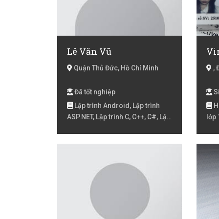
Lê Văn Vũ
Vi
Quận Thủ Đức, Hồ Chí Minh
, 
Đã tốt nghiệp
Si
Lập trình Android, Lập trình
Hó
ASP.NET, Lập trình C, C++, C#, Lập
lớp 
trình Game, Lập trình web, Lập
Luyệ
trình điện thoại Unity
Toán
lớp 
Toán
Toán
, To