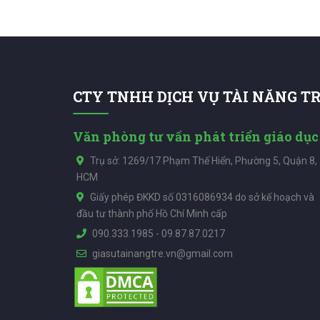
CTY TNHH DỊCH VỤ TÀI NĂNG T
Văn phòng tư vấn phát triển giáo dục
Trụ sở: 1269/17 Phạm Thế Hiển, Phường 5, Quận 8,
HCM
Giấy phép ĐKKD số 0316086934 do sở kế hoạch và
đầu tư thành phố Hồ Chí Minh cấp
090.333.1985
-
09.87.87.0217
giasutainangtre.vn@gmail.com