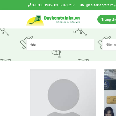
090.333.1985
-
09.87.87.0217
giasutainangtre.vn
Trang ch