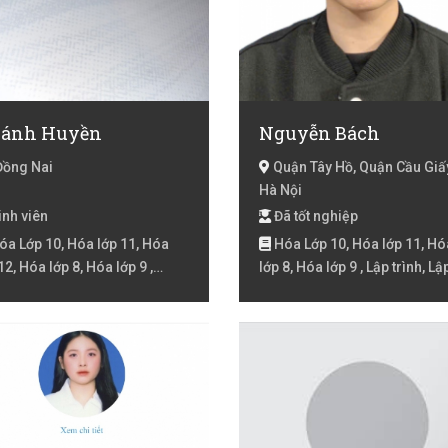
ánh Huyền
Nguyễn Bách
Đồng Nai
Quận Tây Hồ, Quận Cầu Giấ
Hà Nội
nh viên
Đã tốt nghiệp
a Lớp 10, Hóa lớp 11, Hóa
Hóa Lớp 10, Hóa lớp 11, Hó
12, Hóa lớp 8, Hóa lớp 9 ,
lớp 8, Hóa lớp 9 , Lập trình, Lậ
a học tự nhiên
trình C, C++, C#, Lập trình Pyt
Tiếng Nhật N4, Tiếng Nhật N5
Toán lớp 6, Toán lớp 7