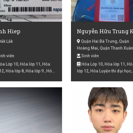
nh Hiep
Đắk Lắk
Quận Hai Bà Trưng, Quận
Hoàng Mai, Quận Thanh Xuân
Nội
nh viên
Sinh viên
a Lớp 10, Hóa lớp 11, Hóa
Hóa Lớp 10, Hóa lớp 11, Hó
12, Hóa lớp 8, Hóa lớp 9 , Hóa
lớp 12, Hóa Luyện thi đại học,
n thi đại học, Toán Lớp 1,
Lớp 10, Lý lớp 11, Lý lớp 12, Lý
 Lớp 10, Toán lớp 11, Toán
Luyện thi đại học, Toán Lớp 10
12, Toán Lớp 2, Toán lớp 3,
Toán lớp 11, Toán lớp 12, Toá
 lớp 4, Toán lớp 5, Toán lớp 6,
9 , Toán Luyện thi đại học
 lớp 7, Toán lớp 8, Toán lớp 9
án Luyện thi đại học