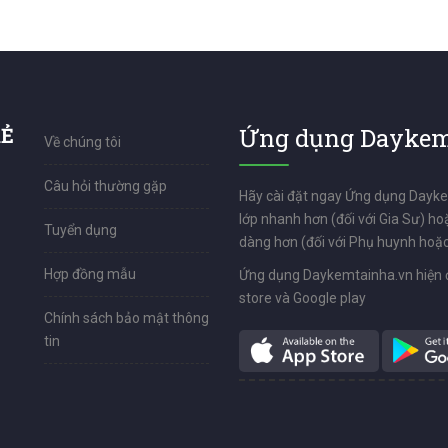
RẺ
Ứng dụng Daykem
Về chúng tôi
Câu hỏi thường gặp
Hãy cài đặt ngay Ứng dụng Dayk
lớp nhanh hơn (đối với Gia Sư) ho
Tuyển dụng
dàng hơn (đối với Phụ huynh hoặc
Hợp đồng mẫu
Ứng dụng Daykemtainha.vn hiện 
store và Google play
Chính sách bảo mật thông
tin