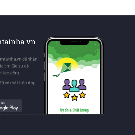
tainha.vn
emtainha.vn để nhận
ặc tìm Gia sư dễ
 Học viên)
đã có mặt trên App