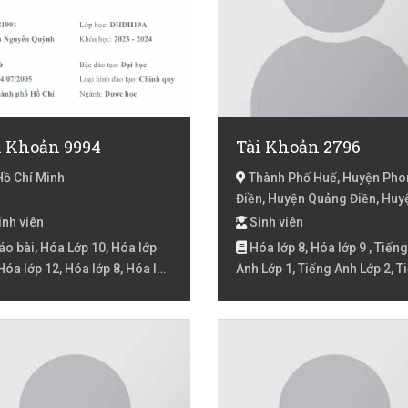
i Khoản 9994
Tài Khoản 2796
Hồ Chí Minh
Thành Phố Huế, Huyện Ph
Điền, Huyện Quảng Điền, Huy
Phú Vang, Huyện Hương Thủy
nh viên
Sinh viên
Huyện Hương Trà, Thừa Thiê
o bài, Hóa Lớp 10, Hóa lớp
Hóa lớp 8, Hóa lớp 9 , Tiếng
Huế
Hóa lớp 12, Hóa lớp 8, Hóa lớp
Anh Lớp 1, Tiếng Anh Lớp 2, T
Hóa Luyện thi đại học, Lịch Sử
Anh lớp 3, Tiếng Anh lóp 4, T
6, Lịch Sử lớp 7, Lịch Sử lớp 8,
Anh lớp 5, Tiếng Anh lớp 6, Ti
 Sử lớp 9 , Lý Lớp 10, Lý lớp 11,
Anh lớp 7, Tiếng Anh lớp 8, Ti
ớp 12, Lý lớp 6, Lý lớp 7, Lý lớp
Anh lớp 9 , Tiếng Anh online,
ý lớp 9 , Lý Luyện thi đại học,
Tiếng Trung, Tiếng Trung ch
ne, Rèn chữ, Sinh học Lớp 10,
người đi làm, Tiếng Trung ch