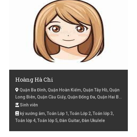
Hoàng Hà Chi
Quận Ba Đình, Quận Hoàn Kiếm, Quận Tây Hồ, Quận
Long Biên, Quận Cầu Giấy, Quận Đống Đa, Quận Hai Bà
Trưng, Quận Hoàng Mai, Quận Thanh Xuân, Hà Nội
Sinh viên
ký xướng âm, Toán Lớp 1, Toán Lớp 2, Toán lớp 3,
Toán lớp 4, Toán lớp 5, Đàn Guitar, Đàn Ukulele