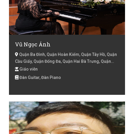
Vũ Ngọc Ánh
Quận Ba Đình, Quận Hoàn Kiếm, Quận Tây Hồ, Quận
Cầu Giấy, Quận Đống Đa, Quận Hai Bà Trưng, Quận
Thanh Xuân, Huyện Thanh Trì, Quận Hà Đông, Hà Nội
Giáo viên
Đàn Guitar, Đàn Piano