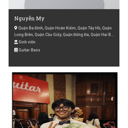
Nguyễn My
Quận Ba Đình, Quận Hoàn Kiếm, Quận Tây Hồ, Quận
Long Biên, Quận Cầu Giấy, Quận Đống Đa, Quận Hai Bà
Trưng, Quận Hoàng Mai, Quận Thanh Xuân, Quận Hà
Sinh viên
Đông, Hà Nội
Guitar Bass