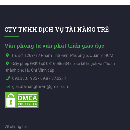
CTY TNHH DỊCH VỤ TÀI NĂNG TRẺ
Văn phòng tư vấn phát triển giáo dục
Trụ sở: 1269/17 Phạm Thế Hiển, Phường 5, Quận 8, HCM
Giấy phép ĐKKD số 0316086934 do sở kế hoạch và đầu tư
thành phố Hồ Chí Minh cấp
090.333.1985
-
09.87.87.0217
giasutainangtre.vn@gmail.com
Về chúng tôi