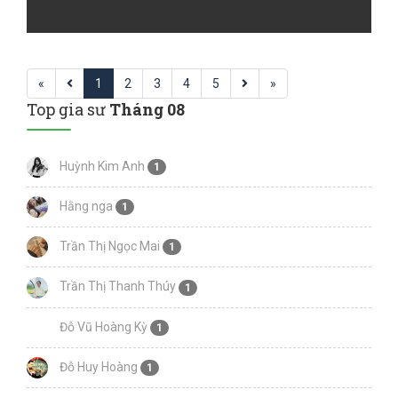
«
1
2
3
4
5
»
Top gia sư
Tháng 08
Huỳnh Kim Anh
1
Hằng nga
1
Trần Thị Ngọc Mai
1
Trần Thị Thanh Thúy
1
Đỗ Vũ Hoàng Kỳ
1
Đỗ Huy Hoàng
1