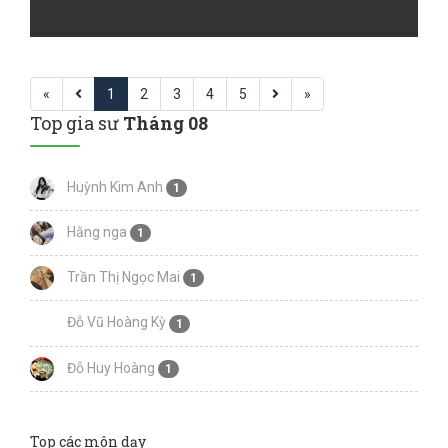
«
1
2
3
4
5
»
Top gia sư
Tháng 08
Huỳnh Kim Anh
1
Hằng nga
1
Trần Thị Ngọc Mai
1
Đỗ Vũ Hoàng Kỳ
1
Đỗ Huy Hoàng
1
Top các môn dạy