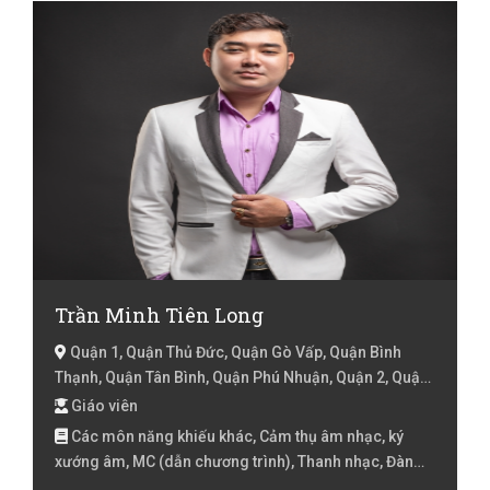
Trần Minh Tiên Long
Quận 1, Quận Thủ Đức, Quận Gò Vấp, Quận Bình
Thạnh, Quận Tân Bình, Quận Phú Nhuận, Quận 2, Quận
3, Hồ Chí Minh
Giáo viên
Các môn năng khiếu khác, Cảm thụ âm nhạc, ký
xướng âm, MC (dẫn chương trình), Thanh nhạc, Đàn
Guitar, Đàn Organ, Đàn Piano