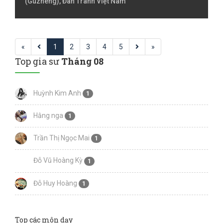
(Guzheng), Đàn Tranh Việt Nam
«
1
2
3
4
5
»
Top gia sư
Tháng 08
Huỳnh Kim Anh
1
Hằng nga
1
Trần Thị Ngọc Mai
1
Đỗ Vũ Hoàng Kỳ
1
Đỗ Huy Hoàng
1
Top các môn dạy