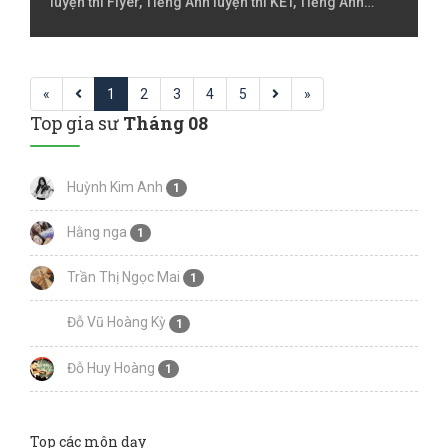
luyện thi Flyer, Tiếng Anh luyện thi KET, Tiếng Anh
luyện thi PET, Tiếng Anh luyện thi Starter, Tiếng Việt
Lớp 2, Tiếng Việt lớp 3, Tiếng Việt lóp 4, Tiếng Việt lớp
5, Đàn Piano
«
1
2
3
4
5
»
Top gia sư
Tháng 08
Huỳnh Kim Anh
1
Hằng nga
1
Trần Thị Ngọc Mai
1
Đỗ Vũ Hoàng Kỳ
1
Đỗ Huy Hoàng
1
Top các môn dạy