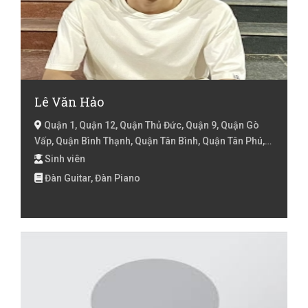
Lê Văn Hảo
Quận 1, Quận 12, Quận Thủ Đức, Quận 9, Quận Gò
Vấp, Quận Bình Thạnh, Quận Tân Bình, Quận Tân Phú,
Quận Phú Nhuận, Quận 2, Quận 3, Quận 10, Quận 11,
Sinh viên
Quận 4, Quận 5, Quận 6, Quận 8, Quận Bình Tân, Quận
Đàn Guitar, Đàn Piano
7, Huyện Củ Chi, Huyện Hóc Môn, Huyện Bình Chánh,
Huyện Nhà Bè, Hồ Chí Minh