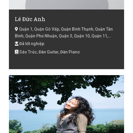
Lê Đức Anh
Quận 1, Quận Gò Vấp, Quận Bình Thạnh, Quận Tân
Bình, Quận Phú Nhuận, Quận 3, Quận 10, Quận 11,
Quận 4, Quận 5, Quận 6, Quận Bình Tân, Quận 7, Hồ Chí
Đã tốt nghiệp
Minh
Sáo Trúc, Đàn Guitar, Đàn Piano