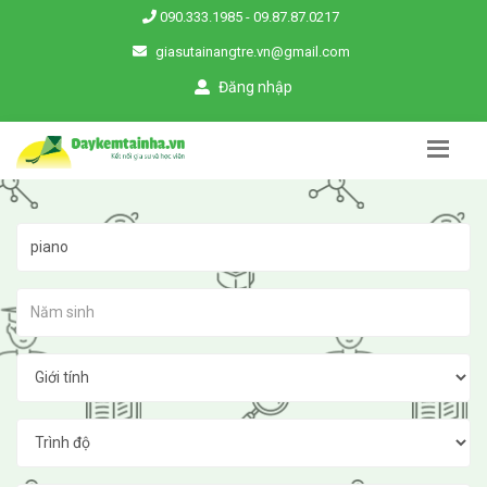
090.333.1985
-
09.87.87.0217
giasutainangtre.vn@gmail.com
Đăng nhập