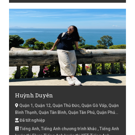
Huỳnh Duyên
Quận 1, Quận 12, Quận Thủ Đức, Quận Gò Vấp, Quận
Bình Thạnh, Quận Tân Bình, Quận Tân Phú, Quận Phú
Nhuận, Quận 2, Quận 3, Quận 10, Quận 11, Quận Bình
Đã tốt nghiệp
Tân, Quận 7, Hồ Chí Minh
Tiếng Anh, Tiếng Anh chương trình khác , Tiếng Anh