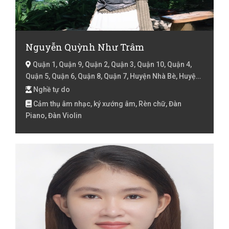
Nguyễn Quỳnh Như Trâm
Quận 1, Quận 9, Quận 2, Quận 3, Quận 10, Quận 4,
Quận 5, Quận 6, Quận 8, Quận 7, Huyện Nhà Bè, Huyện
Cần Giờ, Hồ Chí Minh
Nghề tự do
Cảm thụ âm nhạc, ký xướng âm, Rèn chữ, Đàn
Piano, Đàn Violin