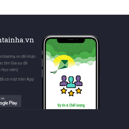
tainha.vn
emtainha.vn để nhận
ặc tìm Gia sư dễ
 Học viên)
đã có mặt trên App