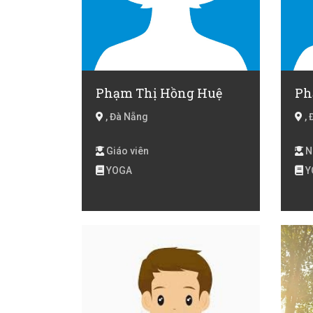
Phạm Thị Hồng Huệ
Ph
, Đà Nẵng
, 
Giáo viên
N
YOGA
Y