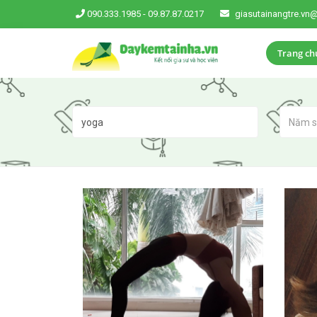
090.333.1985
-
09.87.87.0217
giasutainangtre.vn
Trang ch