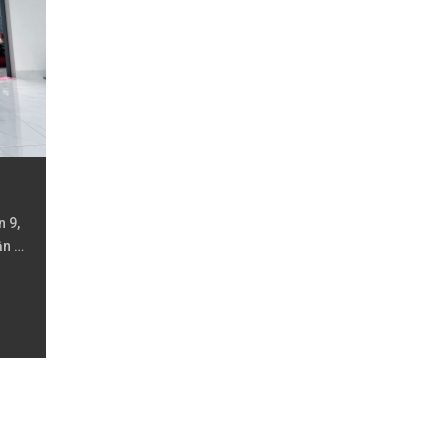
 9,
n 3,