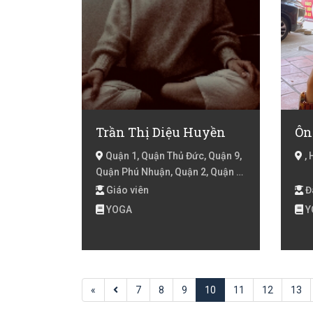
Trần Thị Diệu Huyền
Ôn
Quận 1, Quận Thủ Đức, Quận 9,
, 
Quận Phú Nhuận, Quận 2, Quận 3,
Hồ Chí Minh
Giáo viên
Đã
YOGA
Y
«
7
8
9
10
11
12
13