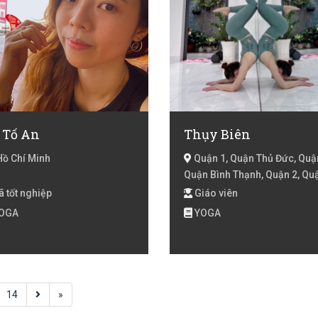
 Tố An
Thụy Biên
Hồ Chí Minh
Quận 1, Quận Thủ Đức, Quận
Quận Bình Thạnh, Quận 2, Quậ
Hồ Chí Minh
 tốt nghiệp
Giáo viên
OGA
YOGA
14
»