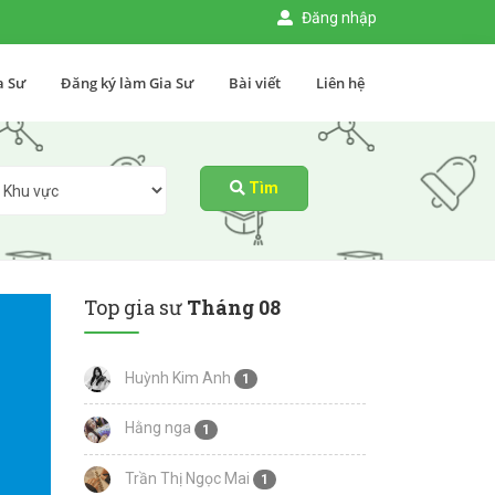
Đăng nhập
a Sư
Đăng ký làm Gia Sư
Bài viết
Liên hệ
Tìm
Top gia sư
Tháng 08
Huỳnh Kim Anh
1
Hằng nga
1
Trần Thị Ngọc Mai
1