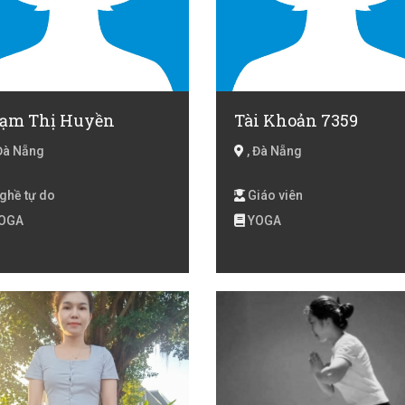
ạm Thị Huyền
Tài Khoản 7359
Đà Nẵng
, Đà Nẵng
ghề tự do
Giáo viên
OGA
YOGA