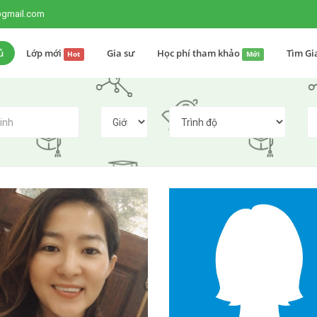
@gmail.com
ủ
Lớp mới
Gia sư
Học phí tham khảo
Tìm Gi
Hot
Mới