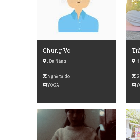
Chung Vo
Tr
, Đà Nẵng
Hu
Nghề tự do
G
YOGA
Y