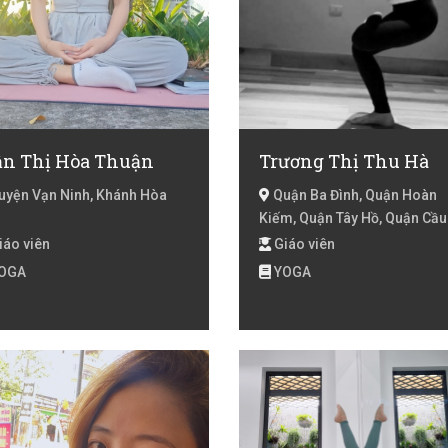
ần Thị Hòa Thuận
Trương Thị Thu Hà
yện Vạn Ninh, Khánh Hòa
Quận Ba Đình, Quận Hoàn
Kiếm, Quận Tây Hồ, Quận Cầu
Giấy, Quận Đống Đa, Quận Ha
iáo viên
Giáo viên
Trưng, Quận Hoàng Mai, Quậ
OGA
YOGA
Thanh Xuân, Huyện Từ Liêm,
Quận Hà Đông, Hà Nội