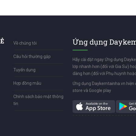
RẺ
Ứng dụng Daykem
Về chúng tôi
Câu hỏi thường gặp
Hãy cài đặt ngay Ứng dụng Dayk
lớp nhanh hơn (đối với Gia Sư) ho
Tuyển dụng
dàng hơn (đối với Phụ huynh hoặc
Hợp đồng mẫu
Ứng dụng Daykemtainha.vn hiện 
store và Google play
Chính sách bảo mật thông
tin