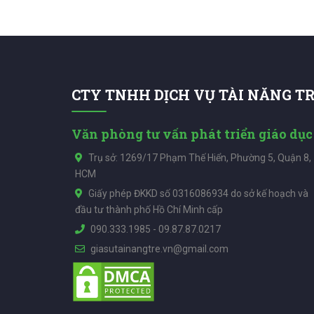
CTY TNHH DỊCH VỤ TÀI NĂNG T
Văn phòng tư vấn phát triển giáo dục
Trụ sở: 1269/17 Phạm Thế Hiển, Phường 5, Quận 8,
HCM
Giấy phép ĐKKD số 0316086934 do sở kế hoạch và
đầu tư thành phố Hồ Chí Minh cấp
090.333.1985
-
09.87.87.0217
giasutainangtre.vn@gmail.com