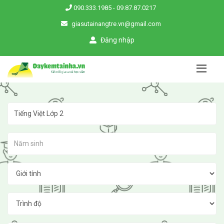
090.333.1985
-
09.87.87.0217
giasutainangtre.vn@gmail.com
Đăng nhập