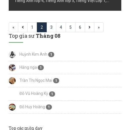
Tiếng Anh lóp 4, Tiếng Anh lớp 5, Tiếng Việt Lớp 1,
Tiếng Việt Lớp 2, Tiếng Việt lớp 3, Tiếng Việt lóp 4,
Toán Lớp 1, Toán Lớp 2, Toán lớp 3
«
1
2
3
4
5
6
»
Top gia sư
Tháng 08
Huỳnh Kim Anh
1
Hằng nga
1
Trần Thị Ngọc Mai
1
Đỗ Vũ Hoàng Kỳ
1
Đỗ Huy Hoàng
1
Top các môn dạy