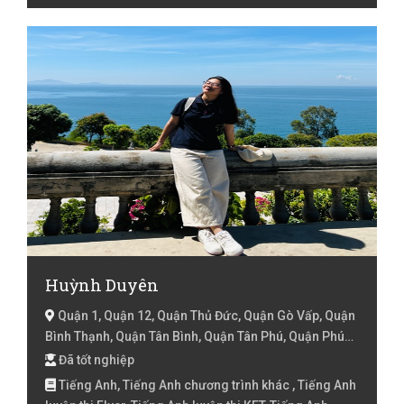
Toán Lớp 1, Toán Lớp 2, Toán lớp 3
Huỳnh Duyên
Quận 1, Quận 12, Quận Thủ Đức, Quận Gò Vấp, Quận
Bình Thạnh, Quận Tân Bình, Quận Tân Phú, Quận Phú
Nhuận, Quận 2, Quận 3, Quận 10, Quận 11, Quận Bình
Đã tốt nghiệp
Tân, Quận 7, Hồ Chí Minh
Tiếng Anh, Tiếng Anh chương trình khác , Tiếng Anh