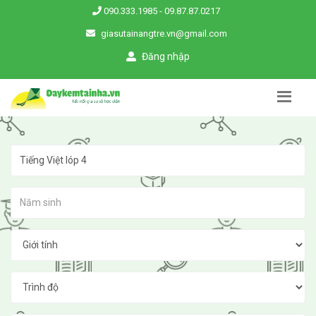
090.333.1985
-
09.87.87.0217
giasutainangtre.vn@gmail.com
Đăng nhập