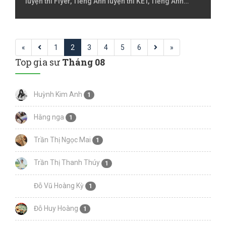
luyện thi Flyer, Tiếng Anh luyện thi KET, Tiếng Anh
luyện thi PET, Tiếng Anh luyện thi Starter, Tiếng Việt
Lớp 2, Tiếng Việt lớp 3, Tiếng Việt lóp 4, Tiếng Việt lớp
5, Đàn Piano
«
1
2
3
4
5
6
»
Top gia sư
Tháng 08
Huỳnh Kim Anh
1
Hằng nga
1
Trần Thị Ngọc Mai
1
Trần Thị Thanh Thúy
1
Đỗ Vũ Hoàng Kỳ
1
Đỗ Huy Hoàng
1