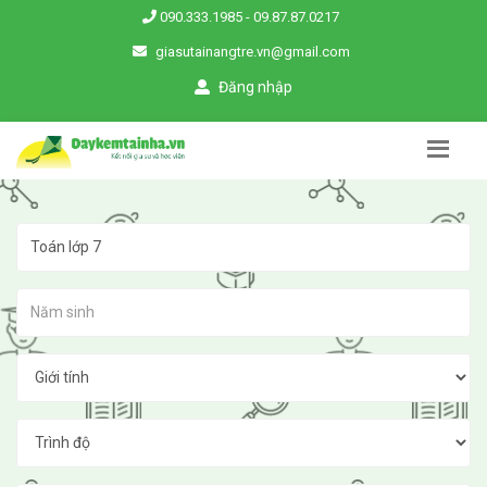
090.333.1985
-
09.87.87.0217
giasutainangtre.vn@gmail.com
Đăng nhập