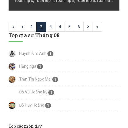
Toán lớp 3, Toán lớp 4, Toán lớp 5, Toán lớp 6, Toán lớp
7, Toán lớp 8, Toán lớp 9
«
1
2
3
4
5
6
»
Top gia sư
Tháng 08
Huỳnh Kim Anh
1
Hằng nga
1
Trần Thị Ngọc Mai
1
Đỗ Vũ Hoàng Kỳ
1
Đỗ Huy Hoàng
1
Top các môn dạy