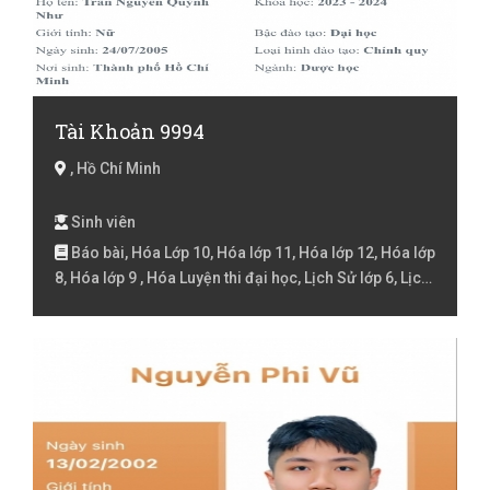
Tài Khoản 9994
, Hồ Chí Minh
Sinh viên
Báo bài, Hóa Lớp 10, Hóa lớp 11, Hóa lớp 12, Hóa lớp
8, Hóa lớp 9 , Hóa Luyện thi đại học, Lịch Sử lớp 6, Lịch
Sử lớp 7, Lịch Sử lớp 8, Lịch Sử lớp 9 , Lý Lớp 10, Lý lớp
11, Lý lớp 12, Lý lớp 6, Lý lớp 7, Lý lớp 8, Lý lớp 9 , Lý
Luyện thi đại học, online, Rèn chữ, Sinh học Lớp 10,
Sinh học lớp 11, Sinh học lớp 12, Sinh học lớp 6, Sinh
học lớp 7, Sinh học lớp 8, Sinh học lớp 9 , Sinh học
Luyện thi đại học, Tiếng Anh Lớp 1, Tiếng Anh Lớp 2,
Tiếng Anh lớp 3, Tiếng Anh lóp 4, Tiếng Anh lớp 5,
Tiếng Việt Lớp 1, Tiếng Việt Lớp 2, Tiếng Việt lớp 3,