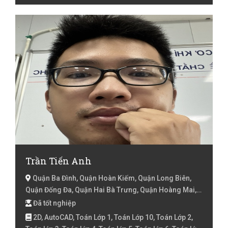
Việt Lớp 1, Tiếng Việt Lớp 2, Tiếng Việt lớp 3, Tiếng Việt
lóp 4, Toán Lớp 1, Toán Lớp 2, Toán lớp 3, Toán lớp 4,
Toán lớp 5, Toán lớp 6, Toán lớp 7, Toán lớp 8, Văn Lớp
10, Văn lớp 11, Văn lớp 12, Văn lớp 6, Văn lớp 7, Văn lớp
8, Văn lớp 9
Trần Tiến Anh
Quận Ba Đình, Quận Hoàn Kiếm, Quận Long Biên,
Quận Đống Đa, Quận Hai Bà Trưng, Quận Hoàng Mai,
Hà Nội
Đã tốt nghiệp
2D, AutoCAD, Toán Lớp 1, Toán Lớp 10, Toán Lớp 2,