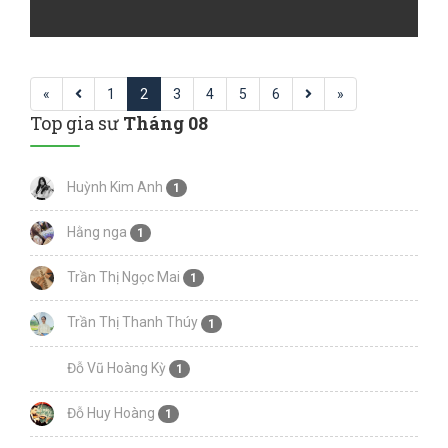
«
1
2
3
4
5
6
»
Top gia sư
Tháng 08
Huỳnh Kim Anh
1
Hằng nga
1
Trần Thị Ngọc Mai
1
Trần Thị Thanh Thúy
1
Đỗ Vũ Hoàng Kỳ
1
Đỗ Huy Hoàng
1