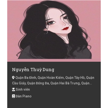
Nguyễn Thuỳ Dung
Quận Ba Đình, Quận Hoàn Kiếm, Quận Tây Hồ, Quận
Cầu Giấy, Quận Đống Đa, Quận Hai Bà Trưng, Quận
Hoàng Mai, Quận Thanh Xuân, Hà Nội
Sinh viên
Đàn Piano