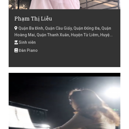
Phạm Thị Liễu
Quận Ba Đình, Quận Cầu Giấy, Quận Đống Đa, Quận
Hoàng Mai, Quận Thanh Xuân, Huyện Từ Liêm, Huyện
Thanh Trì, Quận Hà Đông, Hà Nội
Sinh viên
Đàn Piano