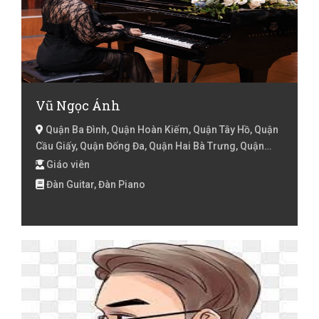
Vũ Ngọc Ánh
Quận Ba Đình, Quận Hoàn Kiếm, Quận Tây Hồ, Quận
Cầu Giấy, Quận Đống Đa, Quận Hai Bà Trưng, Quận
Thanh Xuân, Huyện Thanh Trì, Quận Hà Đông, Hà Nội
Giáo viên
Đàn Guitar, Đàn Piano