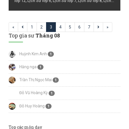
lớp 12, Lịch Sử lớp 6, Lịch Sử lớp 7, Lịch Sử lớp 8, Lịch
Sử lớp 9 , Lịch Sử Luyện thi đại học, Tiếng Anh, Tiếng
Anh Lớp 10, Tiếng Anh lớp 11, Tiếng Anh lớp 5, Tiếng
Anh lớp 6, Tiếng Anh lớp 7, Tiếng Anh lớp 8, Tiếng Anh
«
online, Đàn Guitar
1
2
3
4
5
6
7
»
Top gia sư
Tháng 08
Huỳnh Kim Anh
1
Hằng nga
1
Trần Thị Ngọc Mai
1
Đỗ Vũ Hoàng Kỳ
1
Đỗ Huy Hoàng
1
Top các môn dạy