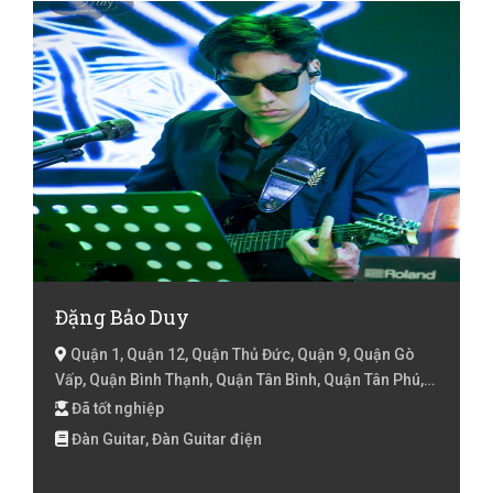
Đặng Bảo Duy
Quận 1, Quận 12, Quận Thủ Đức, Quận 9, Quận Gò
Vấp, Quận Bình Thạnh, Quận Tân Bình, Quận Tân Phú,
Quận Phú Nhuận, Quận 10, Quận Bình Tân, Hồ Chí Minh
Đã tốt nghiệp
Đàn Guitar, Đàn Guitar điện