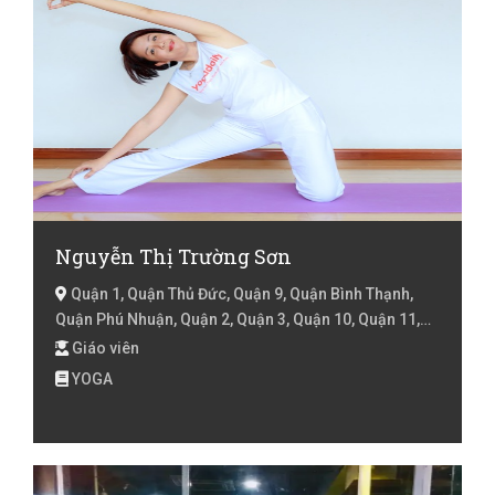
Nguyễn Thị Trường Sơn
Quận 1, Quận Thủ Đức, Quận 9, Quận Bình Thạnh,
Quận Phú Nhuận, Quận 2, Quận 3, Quận 10, Quận 11,
Quận 4, Quận 5, Quận 6, Quận 8, Quận 7, Hồ Chí Minh
Giáo viên
YOGA