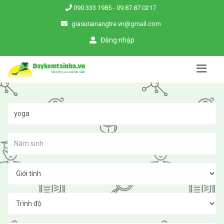
090.333.1985
-
09.87.87.0217
giasutainangtre.vn@gmail.com
Đăng nhập