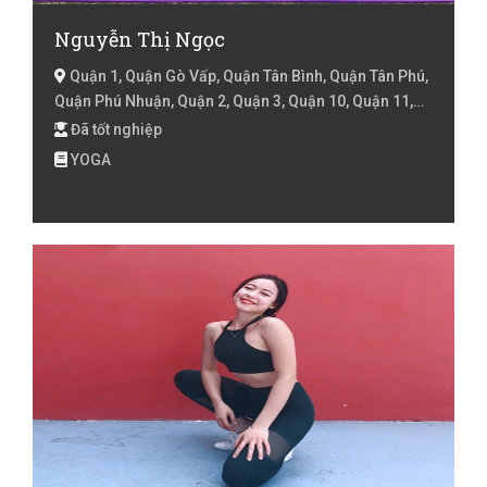
Nguyễn Thị Ngọc
Quận 1, Quận Gò Vấp, Quận Tân Bình, Quận Tân Phú,
Quận Phú Nhuận, Quận 2, Quận 3, Quận 10, Quận 11,
Quận 4, Quận 5, Quận 6, Quận 8, Quận Bình Tân, Quận
Đã tốt nghiệp
7, Huyện Hóc Môn, Huyện Nhà Bè, Hồ Chí Minh
YOGA