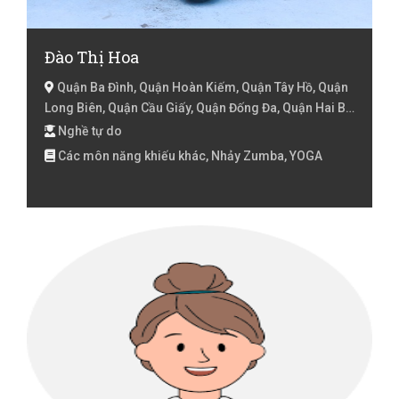
Đào Thị Hoa
Quận Ba Đình, Quận Hoàn Kiếm, Quận Tây Hồ, Quận
Long Biên, Quận Cầu Giấy, Quận Đống Đa, Quận Hai Bà
Trưng, Quận Hoàng Mai, Quận Thanh Xuân, Huyện Gia
Nghề tự do
Lâm, Huyện Từ Liêm, Huyện Thanh Trì, Hà Nội
Các môn năng khiếu khác, Nhảy Zumba, YOGA