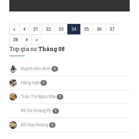
«
31
32
33
34
35
36
37
38
»
Top gia sư
Tháng 08
Huỳnh Kim Anh
1
Hằng nga
1
Trần Thị Ngọc Mai
1
Đỗ Vũ Hoàng Kỳ
1
Đỗ Huy Hoàng
1