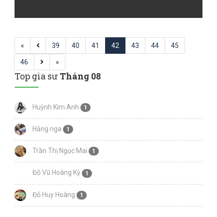
«
39
40
41
42
43
44
45
46
»
Top gia sư
Tháng 08
Huỳnh Kim Anh
1
Hằng nga
1
Trần Thị Ngọc Mai
1
Đỗ Vũ Hoàng Kỳ
1
Đỗ Huy Hoàng
1