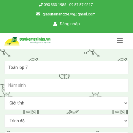
090.333.1985
-
09.87.87.0217
giasutainangtre.vn@gmail.com
Đăng nhập