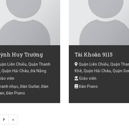
ỳnh Huy Trường
Tài Khoản 9115
ận Liên Chiểu, Quận Thanh
Quận Liên Chiểu, Quận Tha
, Quận Hải Châu, Đà Nẵng
Khê, Quận Hải Châu, Quận Sơ
Trà, Quận Ngũ Hành Sơn, Qu
iáo viên
Giáo viên
Cẩm Lệ, Huyện Hoà Vang, Hu
anh nhạc, Đàn Guitar, Đàn
Đàn Piano
Hoàng Sa, Đà Nẵng
an, Đàn Piano
»