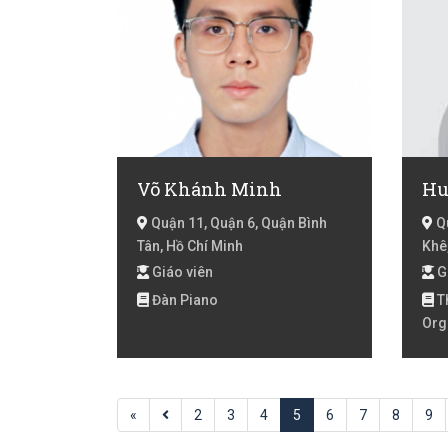
Võ Khánh Minh
Hu
Quận 11, Quận 6, Quận Bình
Qu
Tân, Hồ Chí Minh
Khê
Giáo viên
G
Đàn Piano
Th
Org
«
2
3
4
5
6
7
8
9