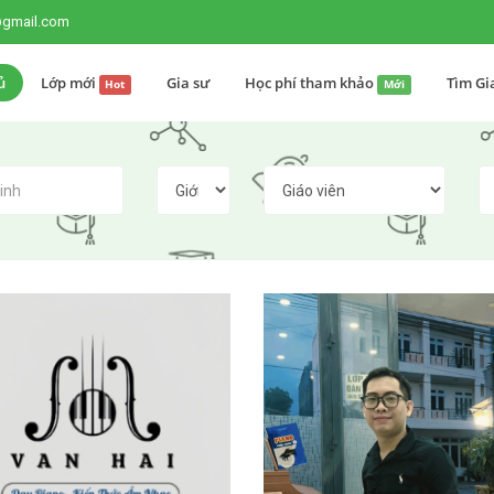
@gmail.com
ủ
Lớp mới
Gia sư
Học phí tham khảo
Tìm Gi
Hot
Mới