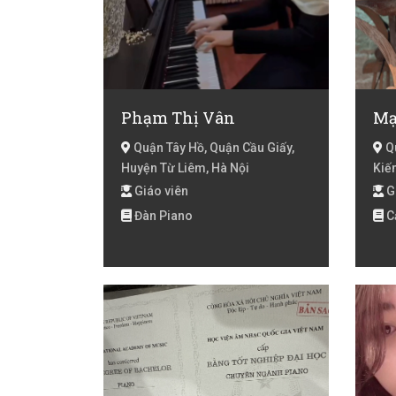
Phạm Thị Vân
Mạ
Quận Tây Hồ, Quận Cầu Giấy,
Qu
Huyện Từ Liêm, Hà Nội
Kiế
Biê
Giáo viên
G
Đa,
Đàn Piano
C