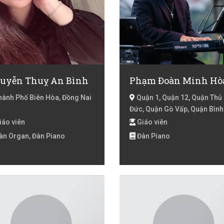
uyễn Thuỵ An Bình
Phạm Đoàn Minh Hò
ành Phố Biên Hòa, Đồng Nai
Quận 1, Quận 12, Quận Thủ
Đức, Quận Gò Vấp, Quận Bình
Thạnh, Quận 3, Hồ Chí Minh
iáo viên
Giáo viên
àn Organ, Đàn Piano
Đàn Piano