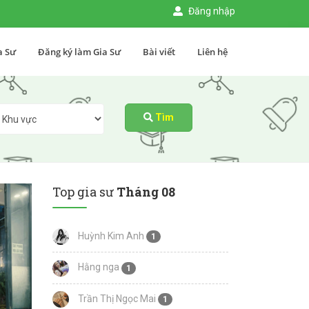
Đăng nhập
a Sư
Đăng ký làm Gia Sư
Bài viết
Liên hệ
Tìm
Top gia sư
Tháng 08
Huỳnh Kim Anh
1
Hằng nga
1
Trần Thị Ngọc Mai
1