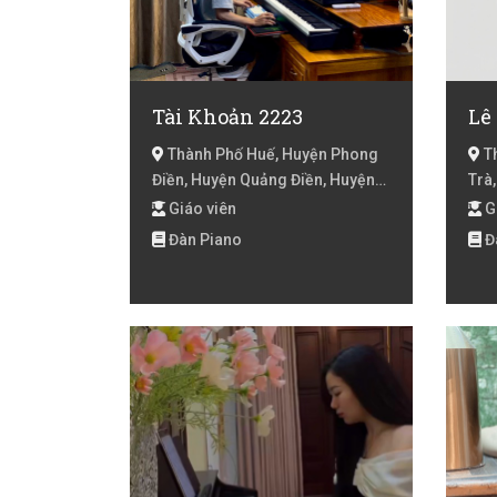
Tài Khoản 2223
Lê
Thành Phố Huế, Huyện Phong
Th
Điền, Huyện Quảng Điền, Huyện
Trà
Phú Vang, Huyện Hương Thủy,
Huế
Giáo viên
G
Huyện Hương Trà, Huyện A Lưới,
Đàn Piano
Đ
Huyện Phú Lộc, Huyện Nam
Đông, Thừa Thiên Huế