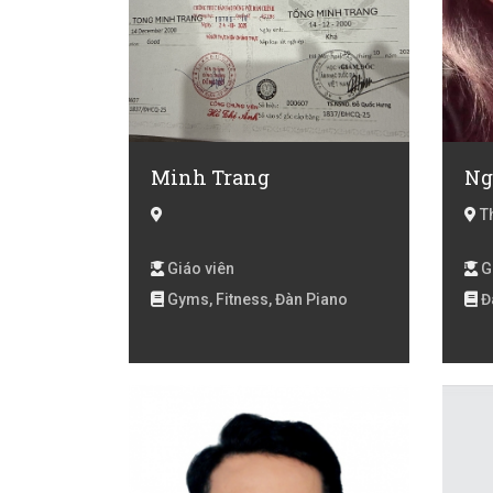
Minh Trang
Ng
Th
Giáo viên
G
Gyms, Fitness, Đàn Piano
Đ