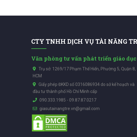
CTY TNHH DỊCH VỤ TÀI NĂNG T
Văn phòng tư vấn phát triển giáo dục
Trụ sở: 1269/17 Phạm Thế Hiển, Phường 5, Quận 8,
HCM
Giấy phép ĐKKD số 0316086934 do sở kế hoạch và
đầu tư thành phố Hồ Chí Minh cấp
090.333.1985
-
09.87.87.0217
giasutainangtre.vn@gmail.com