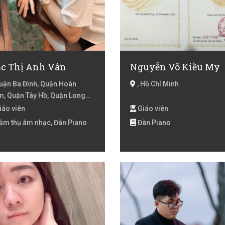
c Thị Anh Vân
Nguyễn Võ Kiều My
ận Ba Đình, Quận Hoàn
, Hồ Chí Minh
m, Quận Tây Hồ, Quận Long
n, Quận Cầu Giấy, Quận Đống
iáo viên
Giáo viên
 Quận Hai Bà Trưng, Hà Nội
ảm thụ âm nhạc, Đàn Piano
Đàn Piano