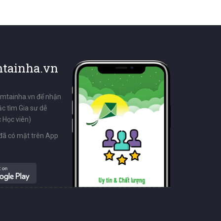
tainha.vn
emtainha.vn để nhận
ặc tìm Gia sư dễ
 Học viên)
đã có mặt trên App