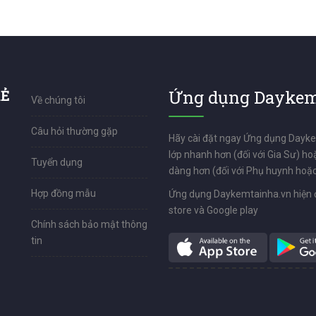
RẺ
Ứng dụng Daykem
Về chúng tôi
Câu hỏi thường gặp
Hãy cài đặt ngay Ứng dụng Dayk
lớp nhanh hơn (đối với Gia Sư) ho
Tuyển dụng
dàng hơn (đối với Phụ huynh hoặc
Hợp đồng mẫu
Ứng dụng Daykemtainha.vn hiện 
store và Google play
Chính sách bảo mật thông
tin