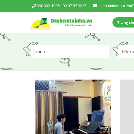
090.333.1985
-
09.87.87.0217
giasutainangtre.vn
Trang ch