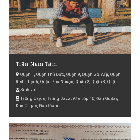
Trần Nam Tâm
Quận 1, Quận Thủ Đức, Quận 9, Quận Gò Vấp, Quận
Bình Thạnh, Quận Phú Nhuận, Quận 2, Quận 3, Quận
10, Quận 5, Quận 7, Hồ Chí Minh
Sinh viên
Trống Cajon, Trống Jazz, Văn Lớp 10, Đàn Guitar,
Đàn Organ, Đàn Piano