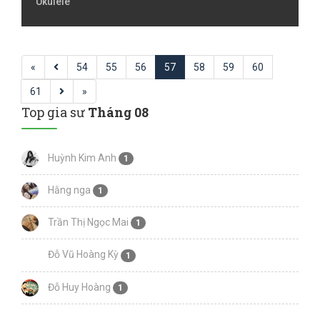
Ukulele
«
54
55
56
57
58
59
60
61
»
Top gia sư
Tháng 08
Huỳnh Kim Anh
1
Hằng nga
1
Trần Thị Ngọc Mai
1
Đỗ Vũ Hoàng Kỳ
1
Đỗ Huy Hoàng
1