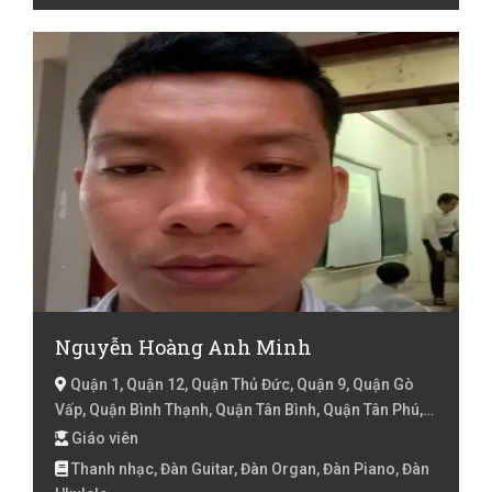
Nguyễn Hoàng Anh Minh
Quận 1, Quận 12, Quận Thủ Đức, Quận 9, Quận Gò
Vấp, Quận Bình Thạnh, Quận Tân Bình, Quận Tân Phú,
Quận Phú Nhuận, Quận 2, Quận 3, Quận 10, Quận 11,
Giáo viên
Quận 4, Quận 8, Quận 7, Hồ Chí Minh
Thanh nhạc, Đàn Guitar, Đàn Organ, Đàn Piano, Đàn