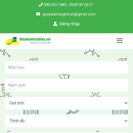
090.333.1985
-
09.87.87.0217
giasutainangtre.vn@gmail.com
Đăng nhập