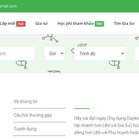
gmail.com
Lớp mới
Gia sư
Học phí tham khảo
Tìm Gia Sư
Hot
Mới
RẺ
Ứng dụng Daykem
Về chúng tôi
Câu hỏi thường gặp
Hãy cài đặt ngay Ứng dụng Dayk
lớp nhanh hơn (đối với Gia Sư) ho
Tuyển dụng
dàng hơn (đối với Phụ huynh hoặc