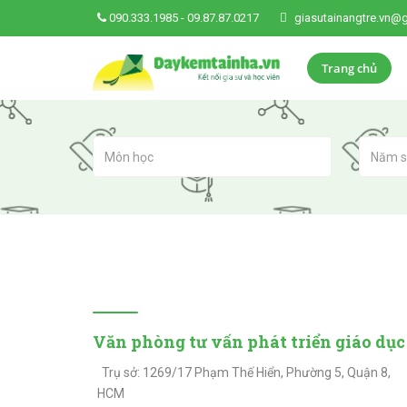
090.333.1985
-
09.87.87.0217
giasutainangtre.vn@
Trang chủ
CTY TNHH DỊCH VỤ TÀI NĂNG T
Văn phòng tư vấn phát triển giáo dục
Trụ sở: 1269/17 Phạm Thế Hiển, Phường 5, Quận 8,
HCM