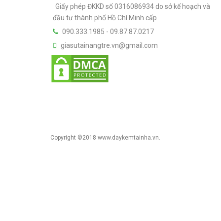
Giấy phép ĐKKD số 0316086934 do sở kế hoạch và
đầu tư thành phố Hồ Chí Minh cấp
090.333.1985
-
09.87.87.0217
giasutainangtre.vn@gmail.com
Copyright ©2018 www.daykemtainha.vn.