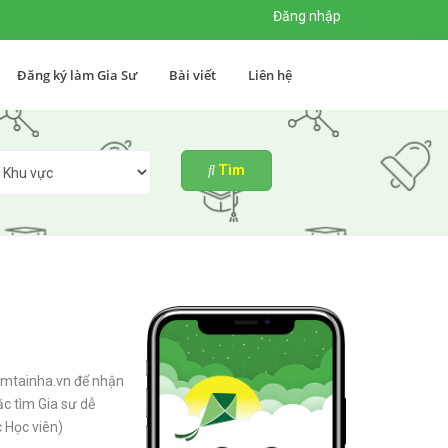
Đăng nhập
Đăng ký làm Gia Sư
Bài viết
Liên hệ
Tìm
tainha.vn
emtainha.vn để nhận
ặc tìm Gia sư dễ
 Học viên)