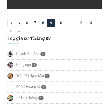
«
6
7
8
9
10
11
12
13
»
Top gia sư
Tháng 08
Huỳnh Kim Anh
1
Hằng nga
1
Trần Thị Ngọc Mai
1
Đỗ Vũ Hoàng Kỳ
1
Đỗ Huy Hoàng
1