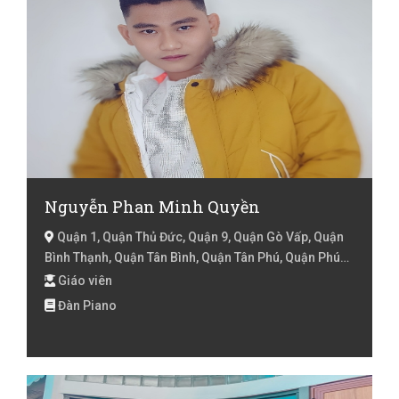
Nguyễn Phan Minh Quyền
Quận 1, Quận Thủ Đức, Quận 9, Quận Gò Vấp, Quận
Bình Thạnh, Quận Tân Bình, Quận Tân Phú, Quận Phú
Nhuận, Quận 2, Quận 3, Quận 10, Quận 11, Quận 4,
Giáo viên
Quận 5, Quận 6, Quận 8, Quận 7, Hồ Chí Minh
Đàn Piano