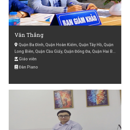
Văn Thắng
Quận Ba Đình, Quận Hoàn Kiếm, Quận Tây Hồ, Quận
Long Biên, Quận Cầu Giấy, Quận Đống Đa, Quận Hai Bà
Trưng, Quận Hoàng Mai, Quận Thanh Xuân, Hà Nội
Giáo viên
Đàn Piano