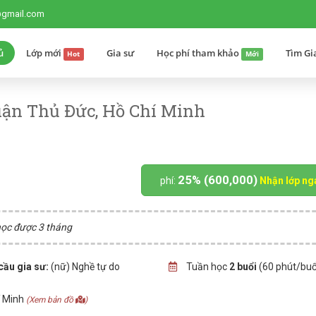
@gmail.com
ủ
Lớp mới
Gia sư
Học phí tham khảo
Tìm Gi
Hot
Mới
uận Thủ Đức, Hồ Chí Minh
25% (600,000)
phí:
Nhận lớp ng
 học được 3 tháng
cầu gia sư:
(nữ) Nghề tự do
Tuần học
2 buổi
(60 phút/buổ
í Minh
(Xem bản đồ
)