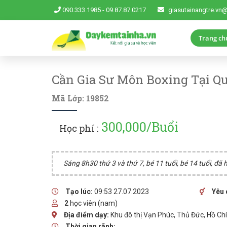
090.333.1985
-
09.87.87.0217
giasutainangtre.vn
Trang ch
Cần Gia Sư Môn Boxing Tại Q
Mã Lớp: 19852
300,000/Buổi
Học phí :
Sáng 8h30 thứ 3 và thứ 7, bé 11 tuổi, bé 14 tuổi, đã
Tạo lúc:
09:53 27.07.2023
Yêu 
2
học viên (nam)
Địa điểm dạy:
Khu đô thị Vạn Phúc, Thủ Đức, Hồ Ch
Thời gian rãnh: