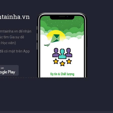
tainha.vn
emtainha.vn để nhận
ặc tìm Gia sư dễ
 Học viên)
đã có mặt trên App