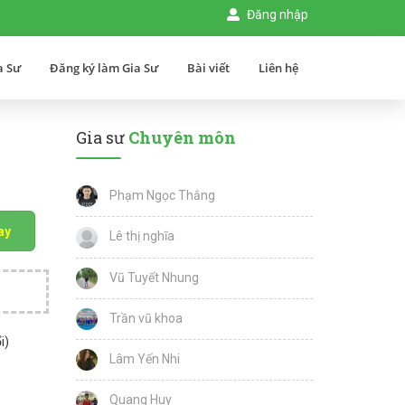
Đăng nhập
a Sư
Đăng ký làm Gia Sư
Bài viết
Liên hệ
Gia sư
Chuyên môn
Phạm Ngọc Thắng
ay
Lê thị nghĩa
Vũ Tuyết Nhung
Trần vũ khoa
i)
Lâm Yến Nhi
Quang Huy