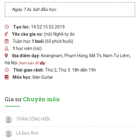
Ngày 7 AL bắt đầu học
Tạo lúc:
14:52 15.02.2019
Yêu cầu gia sư:
(nữ) Nghề tự do
Tuần học
1 buổi
(60 phút/buổi)
1
học viên (nữ)
Địa điểm dạy:
Keangnam, Phạm Hùng, Mễ Trì, Nam Từ Liêm,
Hà Nội
(Xem bản đồ
)
Thời gian rãnh:
Thứ 2, Thứ 3: 18h đến 19h
Môn học:
Đàn Guitar
Gia sư
Chuyên môn
TRẦN CÔNG HIỂN
Lê Đức Anh