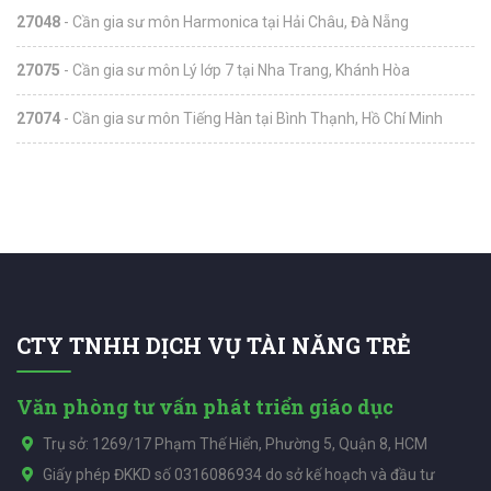
27048
- Cần gia sư môn Harmonica tại Hải Châu, Đà Nẵng
27075
- Cần gia sư môn Lý lớp 7 tại Nha Trang, Khánh Hòa
27074
- Cần gia sư môn Tiếng Hàn tại Bình Thạnh, Hồ Chí Minh
CTY TNHH DỊCH VỤ TÀI NĂNG TRẺ
Văn phòng tư vấn phát triển giáo dục
Trụ sở: 1269/17 Phạm Thế Hiển, Phường 5, Quận 8, HCM
Giấy phép ĐKKD số 0316086934 do sở kế hoạch và đầu tư