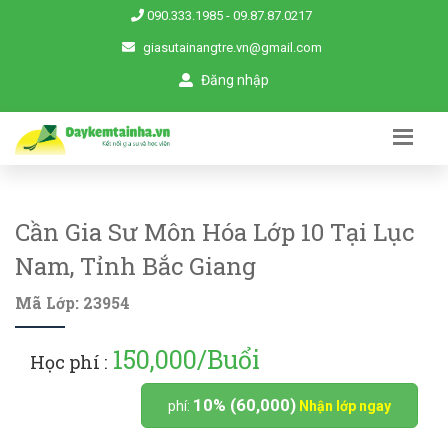
090.333.1985
-
09.87.87.0217
giasutainangtre.vn@gmail.com
Đăng nhập
Cần Gia Sư Môn Hóa Lớp 10 Tại Lục
Nam, Tỉnh Bắc Giang
Mã Lớp: 23954
150,000/Buổi
Học phí :
10% (60,000)
phí:
Nhận lớp ngay