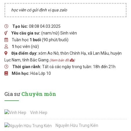
học viên có gửi định vị qua zalo
Tạo lúc:
08:08 04.03.2025
Yêu cầu gia sư:
(nam/nữ) Sinh viên
Tuần học
1 buổi
(90 phút/buổi)
1
học viên (nữ)
Địa điểm dạy:
xóm Ao Nở, thôn Chính Hạ, xã Lan Mẫu, huyện
Lục Nam, tỉnh Bắc Giang
(Xem bản đồ
)
Thời gian rãnh:
Tất cả các ngày trong tuần: 18h đến 21h
Môn học:
Hóa Lớp 10
Gia sư
Chuyên môn
Vinh Hiep
Nguyễn Hữu Trung Kiên