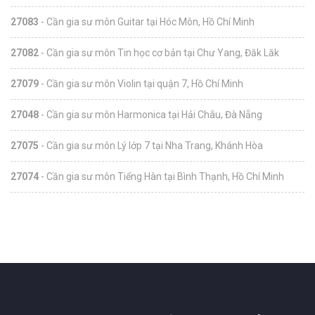
27083
- Cần gia sư môn Guitar tại Hóc Môn, Hồ Chí Minh
27082
- Cần gia sư môn Tin học cơ bản tại Chư Yang, Đăk Lăk
27079
- Cần gia sư môn Violin tại quận 7, Hồ Chí Minh
27048
- Cần gia sư môn Harmonica tại Hải Châu, Đà Nẵng
27075
- Cần gia sư môn Lý lớp 7 tại Nha Trang, Khánh Hòa
27074
- Cần gia sư môn Tiếng Hàn tại Bình Thạnh, Hồ Chí Minh