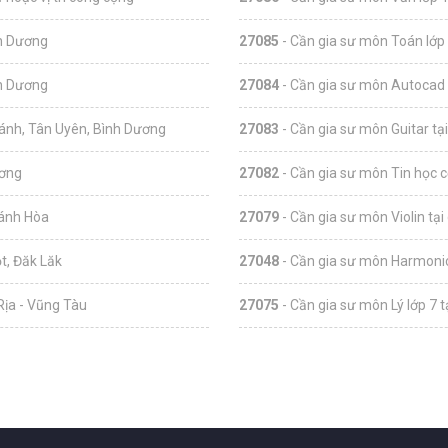
nh Dương
27085
- Cần gia sư môn Toán lớp 
nh Dương
27084
- Cần gia sư môn Autocad 
hánh, Tân Uyên, Bình Dương
27083
- Cần gia sư môn Guitar tạ
ương
27082
- Cần gia sư môn Tin học c
hánh Hòa
27079
- Cần gia sư môn Violin tại
t, Đăk Lăk
27048
- Cần gia sư môn Harmonic
Rịa - Vũng Tàu
27075
- Cần gia sư môn Lý lớp 7 