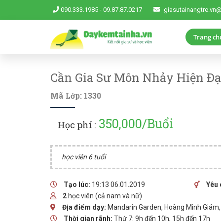
090.333.1985
-
09.87.87.0217
giasutainangtre.vn
Trang ch
Cần Gia Sư Môn Nhảy Hiện Đại
Mã Lớp: 1330
350,000/Buổi
Học phí :
học viên 6 tuổi
Tạo lúc:
19:13 06.01.2019
Yêu 
2
học viên (cả nam và nữ)
Địa điểm dạy:
Mandarin Garden, Hoàng Minh Giám, 
Thời gian rãnh:
Thứ 7: 9h đến 10h, 15h đến 17h