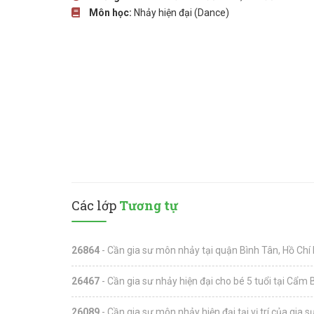
Môn học:
Nhảy hiện đại (Dance)
Các lớp
Tương tự
26864
- Cần gia sư môn nhảy tại quận Bình Tân, Hồ Chí
26467
- Cần gia sư nhảy hiện đại cho bé 5 tuổi tại Cẩm 
26089
- Cần gia sư môn nhảy hiện đại tại vị trí của gia s