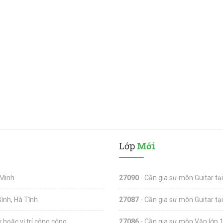
Lớp
Mới
 Minh
27090
- Cần gia sư môn Guitar tạ
Bình, Hà Tĩnh
27087
- Cần gia sư môn Guitar tạ
ư hoặc vị trí công cộng
27086
- Cần gia sư môn Văn lớp 1