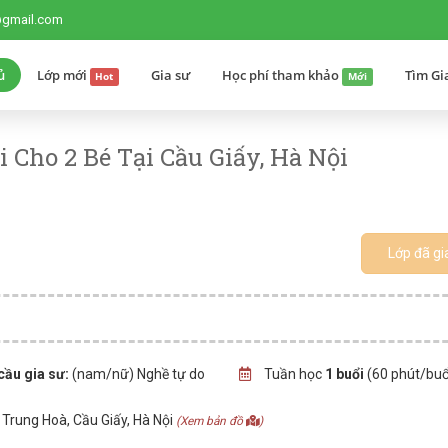
@gmail.com
ủ
Lớp mới
Gia sư
Học phí tham khảo
Tìm Gi
Hot
Mới
 Cho 2 Bé Tại Cầu Giấy, Hà Nội
Lớp đã gi
cầu gia sư:
(nam/nữ) Nghề tự do
Tuần học
1 buổi
(60 phút/buổ
Trung Hoà, Cầu Giấy, Hà Nội
(Xem bản đồ
)