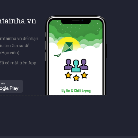
tainha.vn
emtainha.vn để nhận
ặc tìm Gia sư dễ
 Học viên)
đã có mặt trên App