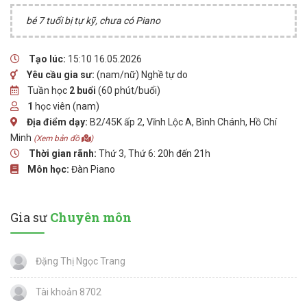
bé 7 tuổi bị tự kỹ, chưa có Piano
Tạo lúc:
15:10 16.05.2026
Yêu cầu gia sư:
(nam/nữ) Nghề tự do
Tuần học
2 buổi
(60 phút/buổi)
1
học viên (nam)
Địa điểm dạy:
B2/45K ấp 2, Vĩnh Lộc A, Bình Chánh, Hồ Chí
Minh
(Xem bản đồ
)
Thời gian rãnh:
Thứ 3, Thứ 6: 20h đến 21h
Môn học:
Đàn Piano
Gia sư
Chuyên môn
Đặng Thị Ngọc Trang
Tài khoản 8702