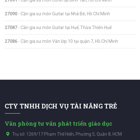
27090
- Cần gia sư môn Guitar tại Nhà Bè, Hồ Chí Minh
27087
- Cần gia sư môn Guitar tại Huế, Thừa Thiên Huế
27086
- Cần gia sư môn Văn lớp 10 tại quận 7, Hồ Chí Minh
CTY TNHH DỊCH VỤ TÀI NĂNG TRẺ
Văn phòng tư vấn phát triển giáo dục
Trụ sở: 1269/17 Phạm Thế Hiển, Phường 5, Quận 8, HCM