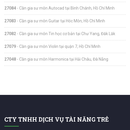
27084
- Cần gia sư môn Autocad tại Bình Chánh, Hồ Chí Minh
27083
- Cần gia sư môn Guitar tại Hóc Môn, Hồ Chí Minh
27082
- Cần gia sư môn Tin học cơ bản tại Chư Yang, Đăk Lăk
27079
- Cần gia sư môn Violin tại quận 7, Hồ Chí Minh
27048
- Cần gia sư môn Harmonica tại Hải Châu, Đà Nẵng
CTY TNHH DỊCH VỤ TÀI NĂNG TRẺ