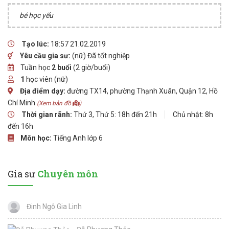
bé học yếu
Tạo lúc:
18:57 21.02.2019
Yêu cầu gia sư:
(nữ) Đã tốt nghiệp
Tuần học
2 buổi
(2 giờ/buổi)
1
học viên (nữ)
Địa điểm dạy:
đường TX14, phường Thạnh Xuân, Quận 12, Hồ
Chí Minh
(Xem bản đồ
)
Thời gian rãnh:
Thứ 3, Thứ 5: 18h đến 21h
Chủ nhật: 8h
đến 16h
Môn học:
Tiếng Anh lớp 6
Gia sư
Chuyên môn
Đinh Ngô Gia Linh