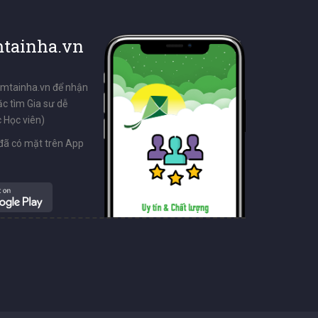
tainha.vn
emtainha.vn để nhận
ặc tìm Gia sư dễ
 Học viên)
đã có mặt trên App