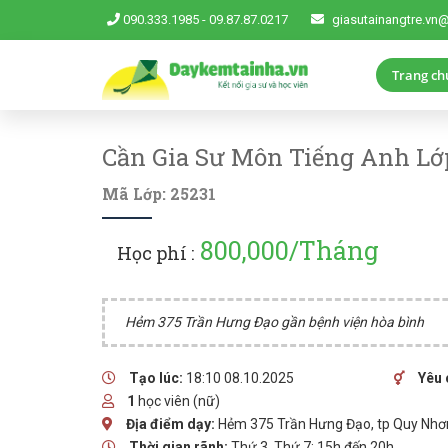
090.333.1985
-
09.87.87.0217
giasutainangtre.vn
Trang ch
Cần Gia Sư Môn Tiếng Anh Lớ
Mã Lớp: 25231
800,000/Tháng
Học phí :
Hẻm 375 Trần Hưng Đạo gần bệnh viện hòa bình
Tạo lúc:
18:10 08.10.2025
Yêu 
1
học viên (nữ)
Địa điểm dạy:
Hẻm 375 Trần Hưng Đạo, tp Quy Nhơn
Thời gian rãnh:
Thứ 3, Thứ 7: 15h đến 20h