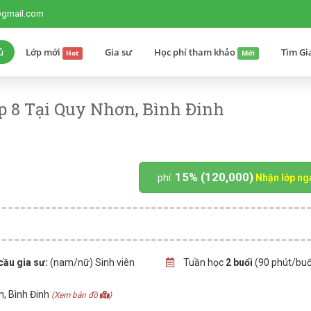
@gmail.com
ủ
Lớp mới
Gia sư
Học phí tham khảo
Tìm Gi
Hot
Mới
p 8 Tại Quy Nhơn, Bình Đinh
15% (120,000)
phí:
Nhận lớp ng
cầu gia sư:
(nam/nữ) Sinh viên
Tuần học
2 buổi
(90 phút/buổ
, Bình Đinh
(Xem bản đồ
)