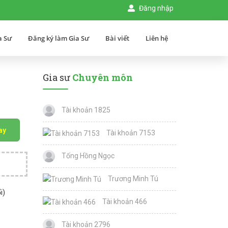
Đăng nhập
a Sư
Đăng ký làm Gia Sư
Bài viết
Liên hệ
Gia sư
Chuyên môn
Tài khoản 1825
ay
Tài khoản 7153
Tống Hồng Ngọc
Trương Minh Tú
i)
Tài khoản 466
Tài khoản 2796