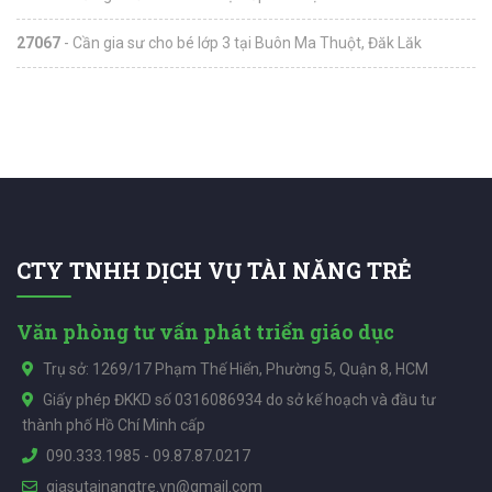
27067
- Cần gia sư cho bé lớp 3 tại Buôn Ma Thuột, Đăk Lăk
CTY TNHH DỊCH VỤ TÀI NĂNG TRẺ
Văn phòng tư vấn phát triển giáo dục
Trụ sở: 1269/17 Phạm Thế Hiển, Phường 5, Quận 8, HCM
Giấy phép ĐKKD số 0316086934 do sở kế hoạch và đầu tư
thành phố Hồ Chí Minh cấp
090.333.1985
-
09.87.87.0217
giasutainangtre.vn@gmail.com