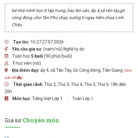
bé nhà mình học ít tập trung ,hay lăn xăn, ấp 4,xã tân tây,gò
công đông ,chợ Tân Phú chạy xuống tí ngay hẽm chùa Linh
Châu
Tạo lúc:
16:27 27.07.2026
Yêu cầu gia sư:
(nam/nữ) Nghề tự do
Tuần học
5 buổi
(90 phút/buổi)
1
học viên (nữ)
Địa điểm dạy:
ấp 4, xã Tân Tây, Gò Công Đông, Tiền Giang
(Xem
bản đồ
)
Thời gian rãnh:
Thứ 2, Thứ 3, Thứ 4, Thứ 5, Thứ 6: 18h đến
20h
Môn học:
Tiếng Việt Lớp 1
Toán Lớp 1
Gia sư
Chuyên môn