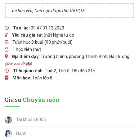
bé học yếu, Con học được thứ tối t2,t5
Tạo lúc:
09:47 31.12.2023
Yêu cầu gia sư:
(nữ) Nghề tự do
Tuần học
3 buổi
(90 phút/buổi)
1
học viên (nữ)
Địa điểm dạy:
Trường Chinh, phường Thanh Bình, Hải Dương
(Xem bản đồ
)
Thời gian rãnh:
Thứ 2, Thứ 5: 18h đến 21h
Môn học:
Toán lớp 8
Gia sư
Chuyên môn
Tài khoản 8005
Hạnh