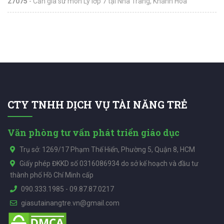
27075
- Cần gia sư môn Lý lớp 7 tại Nha Trang, Khánh Hòa
CTY TNHH DỊCH VỤ TÀI NĂNG TRẺ
Văn phòng tư vấn phát triển giáo dục
Trụ sở: 1269/17 Phạm Thế Hiển, Phường 5, Quận 8, HCM
Giấy phép ĐKKD số 0316086934 do sở kế hoạch và đầu tư
thành phố Hồ Chí Minh cấp
090.333.1985
-
09.87.87.0217
giasutainangtre.vn@gmail.com