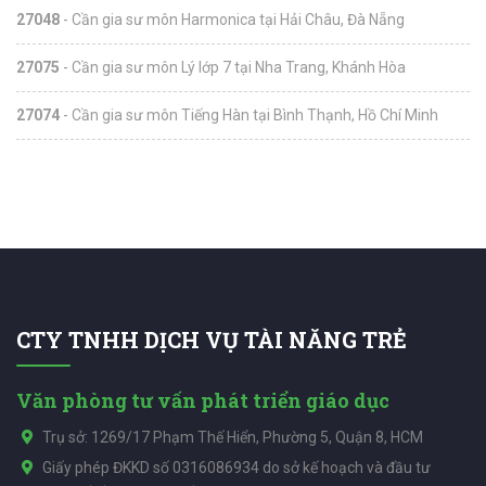
27048
- Cần gia sư môn Harmonica tại Hải Châu, Đà Nẵng
27075
- Cần gia sư môn Lý lớp 7 tại Nha Trang, Khánh Hòa
27074
- Cần gia sư môn Tiếng Hàn tại Bình Thạnh, Hồ Chí Minh
CTY TNHH DỊCH VỤ TÀI NĂNG TRẺ
Văn phòng tư vấn phát triển giáo dục
Trụ sở: 1269/17 Phạm Thế Hiển, Phường 5, Quận 8, HCM
Giấy phép ĐKKD số 0316086934 do sở kế hoạch và đầu tư