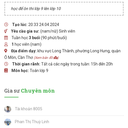
học để ôn thi lớp 9 lên lớp 10
Tạo lúc:
20:33 24.04.2024
Yêu cầu gia sư:
(nam/nữ) Sinh viên
Tuần học
3 buổi
(90 phút/buổi)
1
học viên (nam)
Địa điểm dạy:
khu vực Long Thành, phường Long Hưng, quận
Ô Môn, Cần Thơ
(Xem bản đồ
)
Thời gian rãnh:
Tất cả các ngày trong tuần: 15h đến 20h
Môn học:
Toán lớp 9
Gia sư
Chuyên môn
Tài khoản 8005
Phan Thị Thuỳ Linh