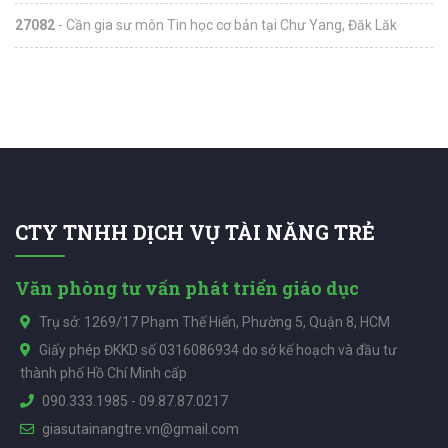
27082
- Cần gia sư môn Tin học cơ bản tại Chư Yang, Đăk Lăk
CTY TNHH DỊCH VỤ TÀI NĂNG TRẺ
Văn phòng tư vấn phát triển giáo dục
Trụ sở: 1269/17 Phạm Thế Hiển, Phường 5, Quận 8, HCM
Giấy phép ĐKKD số 0316086934 do sở kế hoạch và đầu tư
thành phố Hồ Chí Minh cấp
090.333.1985
-
09.87.87.0217
giasutainangtre.vn@gmail.com