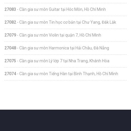
27083
- Cần gia sư môn Guitar tại Hóc Môn, Hồ Chí Minh
27082
- Cần gia sư môn Tin học cơ bản tại Chư Yang, Đăk Lăk
27079
- Cần gia sư môn Violin tại quận 7, Hồ Chí Minh
27048
- Cần gia sư môn Harmonica tại Hải Châu, Đà Nẵng
27075
- Cần gia sư môn Lý lớp 7 tại Nha Trang, Khánh Hòa
27074
- Cần gia sư môn Tiếng Hàn tại Bình Thạnh, Hồ Chí Minh