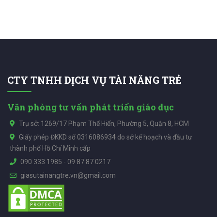
CTY TNHH DỊCH VỤ TÀI NĂNG TRẺ
Văn phòng tư vấn phát triển giáo dục
Trụ sở: 1269/17 Phạm Thế Hiển, Phường 5, Quận 8, HCM
Giấy phép ĐKKD số 0316086934 do sở kế hoạch và đầu tư
thành phố Hồ Chí Minh cấp
090.333.1985
-
09.87.87.0217
giasutainangtre.vn@gmail.com