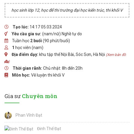
học sinh lớp 12, học để thi trường đại học kiến trúc, thi khối V
Tạo lúc:
14:17 05.03.2024
Yêu cầu gia sư:
(nam/nữ) Nghề tự do
Tuần học
2 buổi
(90 phút/buổi)
1
học viên (nam)
Địa điểm dạy:
khu tập thể Nội Bài, Sóc Sơn, Hà Nội
(Xem bản đồ
)
Thời gian rãnh:
Chủ nhật: 8h đến 20h
Môn học:
Vẽ luyện thi khối V
Gia sư
Chuyên môn
Phan Vĩnh Đạt
Đinh Thế Đạt