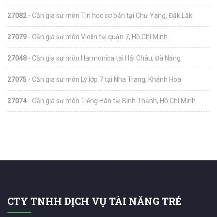
27082
- Cần gia sư môn Tin học cơ bản tại Chư Yang, Đăk Lăk
27079
- Cần gia sư môn Violin tại quận 7, Hồ Chí Minh
27048
- Cần gia sư môn Harmonica tại Hải Châu, Đà Nẵng
27075
- Cần gia sư môn Lý lớp 7 tại Nha Trang, Khánh Hòa
27074
- Cần gia sư môn Tiếng Hàn tại Bình Thạnh, Hồ Chí Minh
CTY TNHH DỊCH VỤ TÀI NĂNG TRẺ