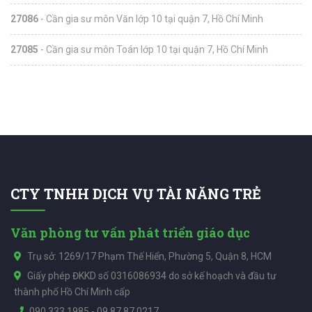
27086
- Cần gia sư môn Văn lớp 10 tại quận 7, Hồ Chí Minh
27085
- Cần gia sư môn Toán lớp 10 tại quận 7, Hồ Chí Minh
CTY TNHH DỊCH VỤ TÀI NĂNG TRẺ
Văn phòng tư vấn phát triển giáo dục
Trụ sở: 1269/17 Phạm Thế Hiển, Phường 5, Quận 8, HCM
Giấy phép ĐKKD số 0316086934 do sở kế hoạch và đầu tư
thành phố Hồ Chí Minh cấp
090.333.1985
-
09.87.87.0217