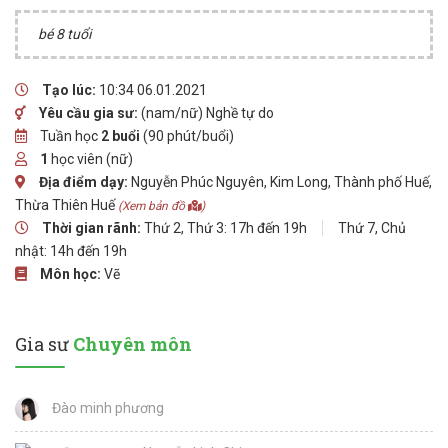
bé 8 tuổi
Tạo lúc:
10:34 06.01.2021
Yêu cầu gia sư:
(nam/nữ) Nghề tự do
Tuần học
2 buổi
(90 phút/buổi)
1
học viên (nữ)
Địa điểm dạy:
Nguyễn Phúc Nguyên, Kim Long, Thành phố Huế,
Thừa Thiên Huế
(Xem bản đồ
)
Thời gian rãnh:
Thứ 2, Thứ 3: 17h đến 19h
Thứ 7, Chủ
nhật: 14h đến 19h
Môn học:
Vẽ
Gia sư
Chuyên môn
Đào minh phương