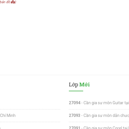
bản đồ
)
Lớp
Mới
27094
- Cần gia sư môn Guitar tạ
 Chí Minh
27093
- Cần gia sư môn dẫn chươn
a
27091
- Cần gia sư môn Corel tại