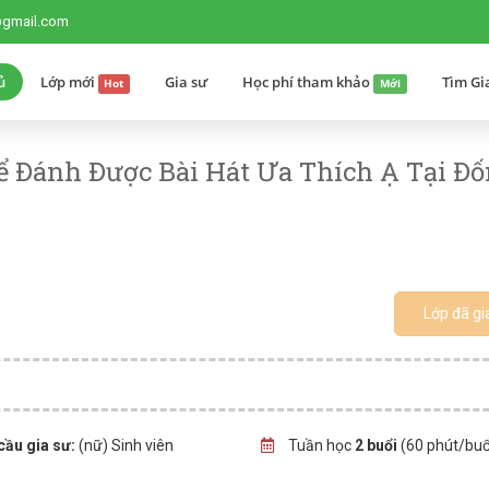
@gmail.com
ủ
Lớp mới
Gia sư
Học phí tham khảo
Tìm Gi
Hot
Mới
ể Đánh Được Bài Hát Ưa Thích Ạ Tại Đ
Lớp đã gi
cầu gia sư:
(nữ) Sinh viên
Tuần học
2 buổi
(60 phút/buổ