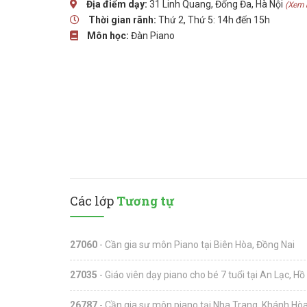
Địa điểm dạy:
31 Linh Quang, Đống Đa, Hà Nội
(Xem 
Thời gian rãnh:
Thứ 2, Thứ 5: 14h đến 15h
Môn học:
Đàn Piano
Các lớp
Tương tự
27060
- Cần gia sư môn Piano tại Biên Hòa, Đồng Nai
27035
- Giáo viên dạy piano cho bé 7 tuổi tại An Lạc, Hồ
26787
- Cần gia sư môn piano tại Nha Trang, Khánh Hò