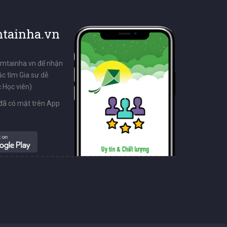
tainha.vn
emtainha.vn để nhận
ặc tìm Gia sư dễ
 Học viên)
đã có mặt trên App