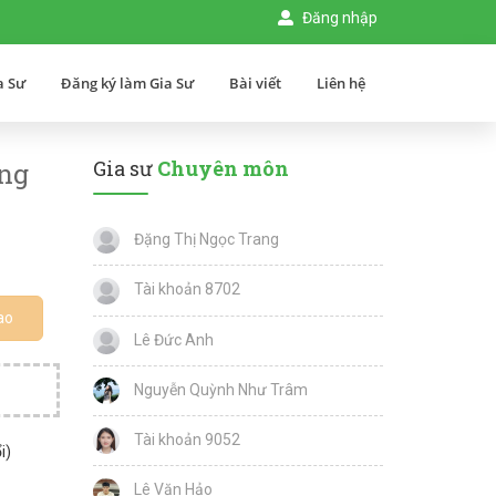
Đăng nhập
a Sư
Đăng ký làm Gia Sư
Bài viết
Liên hệ
Gia sư
Chuyên môn
ống
Đặng Thị Ngọc Trang
Tài khoản 8702
ao
Lê Đức Anh
Nguyễn Quỳnh Như Trâm
Tài khoản 9052
i)
Lê Văn Hảo