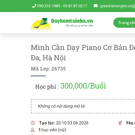
090.333.1985
-
09.87.87.0217
giasutainangtre.vn
Trang ch
Mình Cần Dạy Piano Cơ Bản Đ
Đa, Hà Nội
Mã Lớp: 26735
300,000/Buổi
Học phí :
Không có nội dung mô tả
Tạo lúc:
20:10 03.06.2026
Yêu 
1
học viên (nữ)