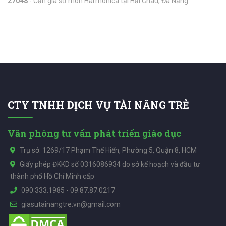
27048
- Cần gia sư môn Harmonica tại Hải Châu, Đà Nẵng
CTY TNHH DỊCH VỤ TÀI NĂNG TRẺ
Văn phòng tư vấn phát triển giáo dục
Trụ sở: 1269/17 Phạm Thế Hiển, Phường 5, Quận 8, HCM
Giấy phép ĐKKD số 0316086934 do sở kế hoạch và đầu tư
thành phố Hồ Chí Minh cấp
090.333.1985
-
09.87.87.0217
giasutainangtre.vn@gmail.com