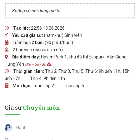
Không có nội dung mô tả
Tạo lúc:
22:56 13.06.2026
Yêu cầu gia sư:
(nam/nữ) Sinh viên
Tuần học
2 buổi
(90 phút/buổi)
2
học viên (cả nam và nữ)
Địa điểm dạy:
Haven Park 1, khu đô thị Ecopark, Văn Giang,
Hưng Yên
(Xem bản đồ
)
Thời gian rãnh:
Thứ 2, Thứ 3, Thứ 5, Thứ 6: 9h đến 11h, 15h
đến 17h
Thứ 4: 9h đến 11h
Môn học:
Toán Lớp 2
Toán lớp 5
Gia sư
Chuyên môn
Hạnh