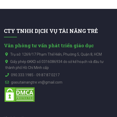
CTY TNHH DỊCH VỤ TÀI NĂNG TRẺ
Văn phòng tư vấn phát triển giáo dục
Trụ sở: 1269/17 Phạm Thế Hiển, Phường 5, Quận 8, HCM
Giấy phép ĐKKD số 0316086934 do sở kế hoạch và đầu tư
thành phố Hồ Chí Minh cấp
090.333.1985
-
09.87.87.0217
giasutainangtre.vn@gmail.com