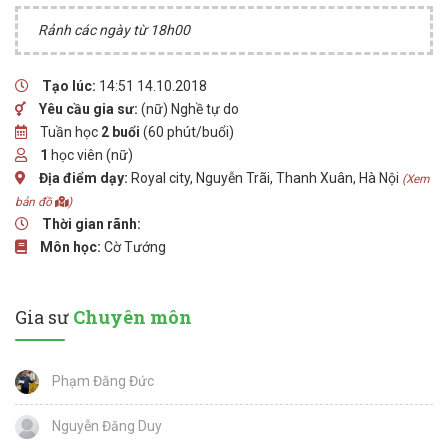
Rảnh các ngày từ 18h00
Tạo lúc:
14:51 14.10.2018
Yêu cầu gia sư:
(nữ) Nghề tự do
Tuần học
2 buổi
(60 phút/buổi)
1
học viên (nữ)
Địa điểm dạy:
Royal city, Nguyễn Trãi, Thanh Xuân, Hà Nội
(Xem
bản đồ
)
Thời gian rãnh:
Môn học:
Cờ Tướng
Gia sư
Chuyên môn
Phạm Đăng Đức
Nguyễn Đăng Duy