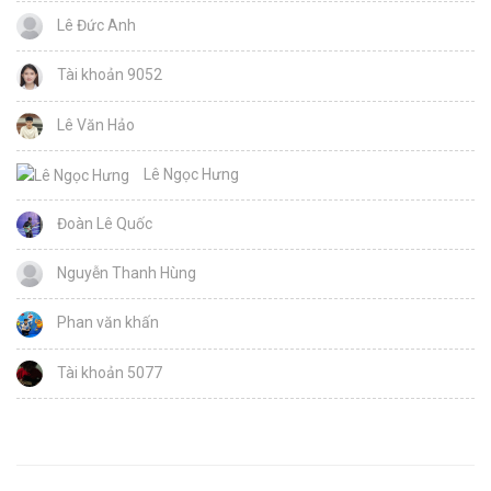
Lê Đức Anh
Tài khoản 9052
Lê Văn Hảo
Lê Ngọc Hưng
Đoàn Lê Quốc
Nguyễn Thanh Hùng
Phan văn khấn
Tài khoản 5077