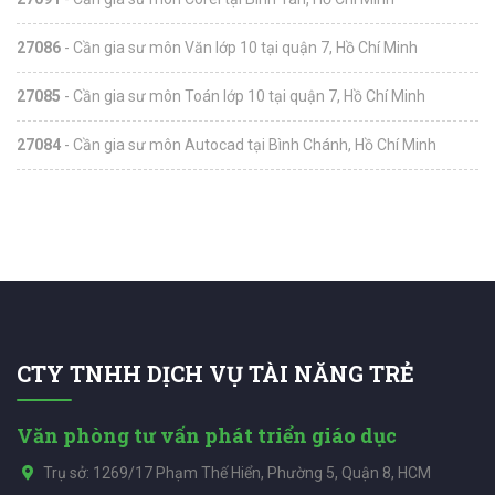
27086
- Cần gia sư môn Văn lớp 10 tại quận 7, Hồ Chí Minh
27085
- Cần gia sư môn Toán lớp 10 tại quận 7, Hồ Chí Minh
27084
- Cần gia sư môn Autocad tại Bình Chánh, Hồ Chí Minh
CTY TNHH DỊCH VỤ TÀI NĂNG TRẺ
Văn phòng tư vấn phát triển giáo dục
Trụ sở: 1269/17 Phạm Thế Hiển, Phường 5, Quận 8, HCM