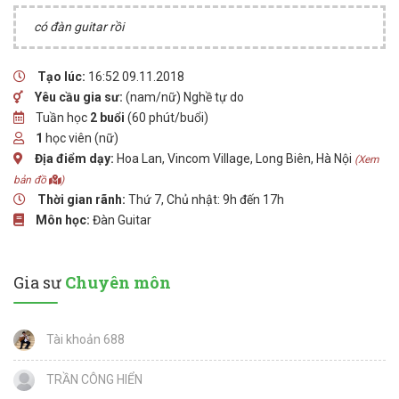
có đàn guitar rồi
Tạo lúc:
16:52 09.11.2018
Yêu cầu gia sư:
(nam/nữ) Nghề tự do
Tuần học
2 buổi
(60 phút/buổi)
1
học viên (nữ)
Địa điểm dạy:
Hoa Lan, Vincom Village, Long Biên, Hà Nội
(Xem
bản đồ
)
Thời gian rãnh:
Thứ 7, Chủ nhật: 9h đến 17h
Môn học:
Đàn Guitar
Gia sư
Chuyên môn
Tài khoản 688
TRẦN CÔNG HIỂN