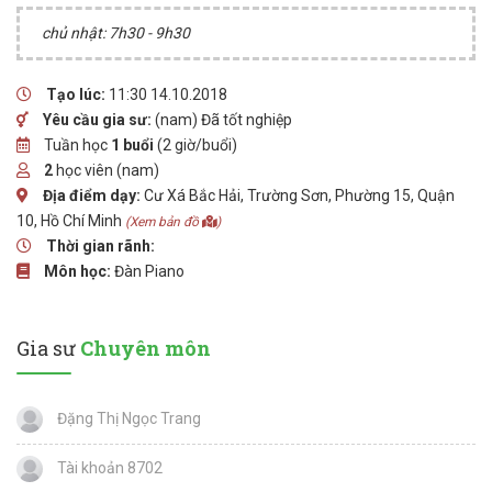
chủ nhật: 7h30 - 9h30
Tạo lúc:
11:30 14.10.2018
Yêu cầu gia sư:
(nam) Đã tốt nghiệp
Tuần học
1 buổi
(2 giờ/buổi)
2
học viên (nam)
Địa điểm dạy:
Cư Xá Bắc Hải, Trường Sơn, Phường 15, Quận
10, Hồ Chí Minh
(Xem bản đồ
)
Thời gian rãnh:
Môn học:
Đàn Piano
Gia sư
Chuyên môn
Đặng Thị Ngọc Trang
Tài khoản 8702